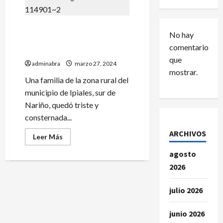
En zona de Ipiales un
No hay
hombre habría puesto fin a
comentarios
su vida
que
adminabra
marzo 27, 2024
mostrar.
Una familia de la zona rural del
municipio de Ipiales, sur de
Nariño, quedó triste y
consternada...
ARCHIVOS
Leer
Leer Más
más
acerca
agosto
de
En
2026
zona
de
Ipiales
julio 2026
un
hombre
habría
puesto
junio 2026
fin