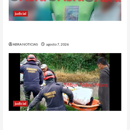
judicial
Nariñense murió en Cali tras sufrir accidente de
tránsito
ABRA NOTICIAS
agosto 7, 2026
judicial
Identifican cuerpo sin vida de un hombre en el
municipio de Córdoba