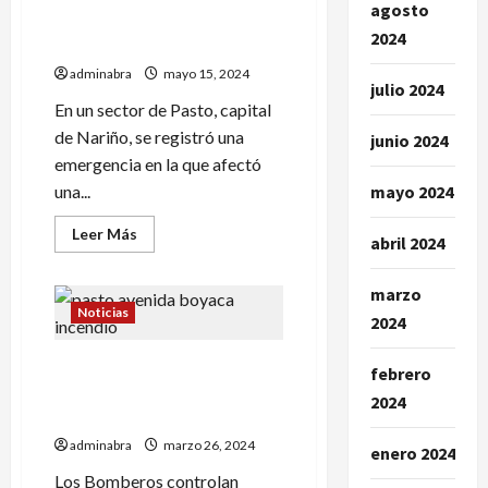
de
agosto
Esto dejó incendio en una
Tumaco
un
2024
vivienda en barrio de Pasto
bus
de
adminabra
mayo 15, 2024
turismo
julio 2024
quedó
En un sector de Pasto, capital
envuelto
en
de Nariño, se registró una
junio 2024
llamas
emergencia en la que afectó
mayo 2024
una...
Leer
Leer Más
abril 2024
más
acerca
de
marzo
Esto
dejó
Noticias
2024
incendio
en
una
2 bomberos heridos dejó
vivienda
febrero
en
cuando controlaban
2024
barrio
incendio en Pasto
de
Pasto
adminabra
marzo 26, 2024
enero 2024
Los Bomberos controlan