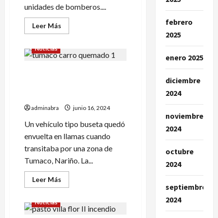
unidades de bomberos....
febrero
Leer
Leer Más
más
2025
acerca
de
Noticias
Esto
enero 2025
dejó
incendio
En vía de Tumaco un bus de
en
diciembre
una
turismo quedó envuelto en
humilde
2024
vivienda
llamas
en
Pasto
adminabra
junio 16, 2024
noviembre
Un vehículo tipo buseta quedó
2024
envuelta en llamas cuando
transitaba por una zona de
octubre
Tumaco, Nariño. La...
2024
Leer
Leer Más
más
septiembre
acerca
2024
de
Noticias
En
vía