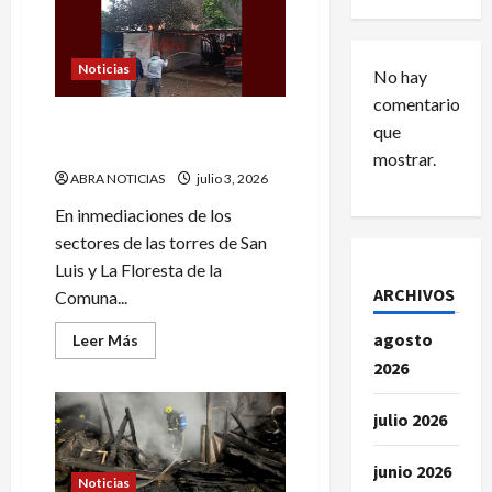
Noticias
No hay
comentarios
Esto dejó el incendio en la
que
Comuna Diez en Pasto
mostrar.
ABRA NOTICIAS
julio 3, 2026
En inmediaciones de los
sectores de las torres de San
Luis y La Floresta de la
ARCHIVOS
Comuna...
agosto
Leer
Leer Más
más
2026
acerca
de
Esto
dejó
julio 2026
el
incendio
en
junio 2026
la
Noticias