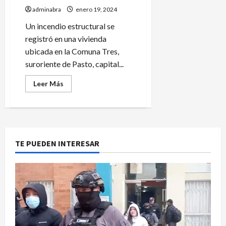
adminabra
enero 19, 2024
Un incendio estructural se
registró en una vivienda
ubicada en la Comuna Tres,
suroriente de Pasto, capital...
Leer
Leer Más
más
acerca
de
Esto
dejó
incendio
en
barrio
TE PUEDEN INTERESAR
de
Pasto