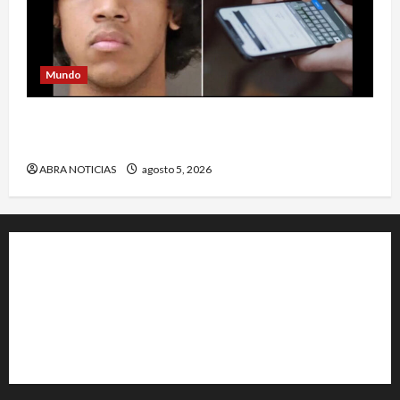
Mundo
Estrategia de padre de familia que utilizó para
atrapar a presunto abusar de su hija
ABRA NOTICIAS
agosto 5, 2026
+202-555-0156
23 Miller Court Hagerstown.
Conway
acenews@support.com