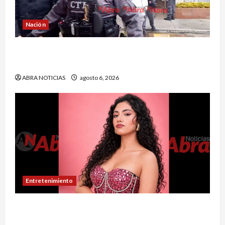
Nación
Cayó banda ‘Los Quintis’ señalados de
vandalizar cajeros automáticos. Así delinquían
ABRA NOTICIAS
agosto 6, 2026
Entretenimiento
Puerres espera quedarse con la corona del
Reinado del Turismo 2026