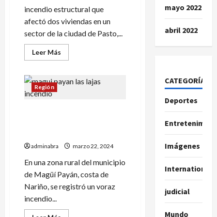
mayo 2022
incendio estructural que
afectó dos viviendas en un
abril 2022
sector de la ciudad de Pasto,...
Leer
Leer Más
más
acerca
de
2
CATEGORÍAS
bomberos
Región
heridos
dejó
Deportes
cuando
Incendio en zona de Magüí
controlaban
incendio
Payán arrasó con más de 25
Entretenimien
en
viviendas
Pasto
Imágenes
adminabra
marzo 22, 2024
En una zona rural del municipio
International
de Magüí Payán, costa de
Nariño, se registró un voraz
judicial
incendio...
Mundo
Leer