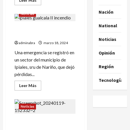
Leer Más
más
acerca
Nación
de
Noticias
Incendio
en
zona
National
Esto dejó incendio en un
de
Magüí
barrio de Ipiales
Payán
Noticias
arrasó
adminabra
marzo 18, 2024
con
más
Una emergencia se registró en
Opinión
de
25
un sector del municipio de
viviendas
Región
Ipiales, sru de Nariño, que dejó
pérdidas...
Tecnología
Leer
Leer Más
más
acerca
de
Esto
dejó
Noticias
incendio
en
un
Esto dejó incendio en barrio
barrio
de
de Pasto
Ipiales