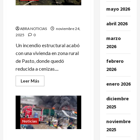
Comuna
Diez
mayo 2026
en
Familia busca ayuda tras
Pasto
voraz incendio en Pasto
abril 2026
ABRA NOTICIAS
noviembre 24,
2025
0
marzo
Un incendio estructural acabó
2026
con una vivienda en zona rural
de Pasto, donde quedó
febrero
reducida a cenizas....
2026
Leer
Leer Más
enero 2026
más
acerca
de
Familia
diciembre
busca
2025
ayuda
tras
voraz
incendio
noviembre
Noticias
en
Pasto
2025
Incendio acaba con bodega