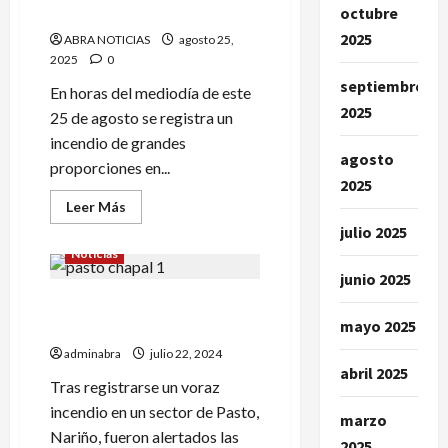
octubre
de reciclaje en Pasto
2025
ABRA NOTICIAS
agosto 25,
2025
0
septiembre
En horas del mediodía de este
2025
25 de agosto se registra un
incendio de grandes
agosto
proporciones en...
2025
Leer
Leer Más
más
julio 2025
acerca
de
Noticias
Incendio
acaba
junio 2025
con
Esto dejó incendio en una
bodega
de
mayo 2025
humilde vivienda en Pasto
reciclaje
en
adminabra
julio 22, 2024
Pasto
abril 2025
Tras registrarse un voraz
incendio en un sector de Pasto,
marzo
Nariño, fueron alertados las
2025