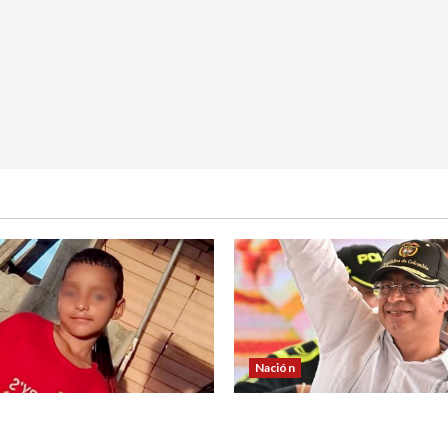
Nación
¿Qué dice la carta que esc
vida a niño reportado como
sargento (r) al president
do en Puerto Asís-