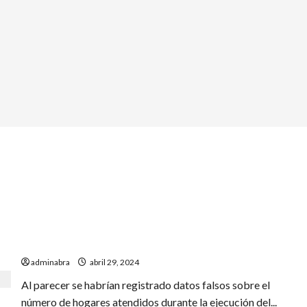
Investigan al ICBF en Pasto. Habrían entregado datos
falsos para obtener jugoso contrato
adminabra
abril 29, 2024
​Al parecer se habrían registrado datos falsos sobre el
número de hogares atendidos durante la ejecución del...