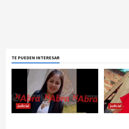
TE PUEDEN INTERESAR
judicial
judicial
En Ipiales investigan muerte de una
Halla sin 
joven. La habrían apuñalado
desapareci