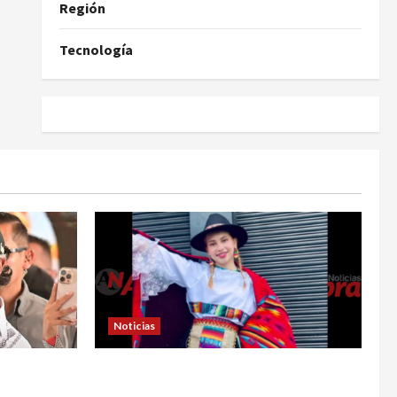
Región
Tecnología
Noticias
ribió un
En Pasto acusan a la Fiscalía de no
e Gustavo
avanzar en el caso de Sara Yuliana