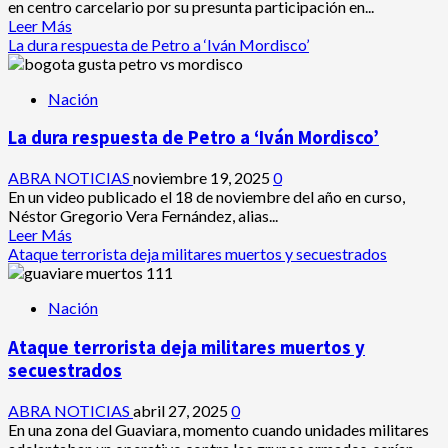
una
en centro carcelario por su presunta participación en...
operación
Leer
Leer Más
contra
más
La dura respuesta de Petro a ‘Iván Mordisco’
las
acerca
disidencias
de
Nación
A
la
La dura respuesta de Petro a ‘Iván Mordisco’
cárcel
un
hombre
ABRA NOTICIAS
noviembre 19, 2025
0
señalado
En un video publicado el 18 de noviembre del año en curso,
de
Néstor Gregorio Vera Fernández, alias...
participar
Leer
Leer Más
en
más
Ataque terrorista deja militares muertos y secuestrados
el
acerca
homicidio
de
Nación
de
La
8
dura
Ataque terrorista deja militares muertos y
líderes
respuesta
de
secuestrados
Petro
a
ABRA NOTICIAS
abril 27, 2025
0
‘Iván
En una zona del Guaviara, momento cuando unidades militares
Mordisco’