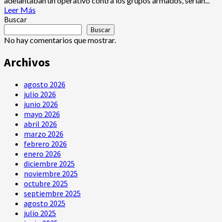
adelantaban un operativo contra los grupos armados, serían...
Leer
Leer Más
más
Buscar
acerca
Buscar
de
No hay comentarios que mostrar.
Ataque
terrorista
Archivos
deja
militares
agosto 2026
muertos
y
julio 2026
secuestrados
junio 2026
mayo 2026
abril 2026
marzo 2026
febrero 2026
enero 2026
diciembre 2025
noviembre 2025
octubre 2025
septiembre 2025
agosto 2025
julio 2025