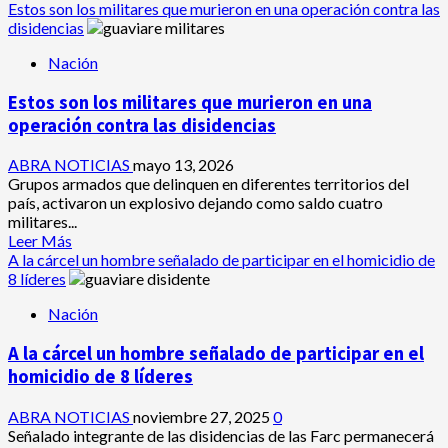
Estos son los militares que murieron en una operación contra las
disidencias
Nación
Estos son los militares que murieron en una
operación contra las disidencias
ABRA NOTICIAS
mayo 13, 2026
Grupos armados que delinquen en diferentes territorios del
país, activaron un explosivo dejando como saldo cuatro
militares...
Leer
Leer Más
más
A la cárcel un hombre señalado de participar en el homicidio de
acerca
8 líderes
de
Nación
Estos
son
A la cárcel un hombre señalado de participar en el
los
militares
homicidio de 8 líderes
que
murieron
ABRA NOTICIAS
noviembre 27, 2025
0
en
Señalado integrante de las disidencias de las Farc permanecerá