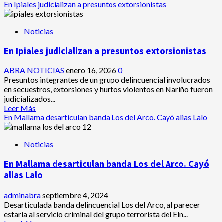
En Ipiales judicializan a presuntos extorsionistas
Noticias
En Ipiales judicializan a presuntos extorsionistas
ABRA NOTICIAS
enero 16, 2026
0
Presuntos integrantes de un grupo delincuencial involucrados
en secuestros, extorsiones y hurtos violentos en Nariño fueron
judicializados...
Leer
Leer Más
más
En Mallama desarticulan banda Los del Arco. Cayó alias Lalo
acerca
de
Noticias
En
Ipiales
En Mallama desarticulan banda Los del Arco. Cayó
judicializan
a
alias Lalo
presuntos
extorsionistas
adminabra
septiembre 4, 2024
Desarticulada banda delincuencial Los del Arco, al parecer
estaría al servicio criminal del grupo terrorista del Eln...