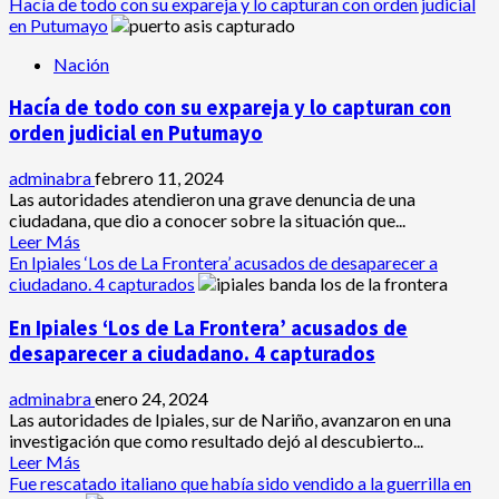
más
Hacía de todo con su expareja y lo capturan con orden judicial
de
acerca
en Putumayo
homicidios
de
Nación
Agente
de
Hacía de todo con su expareja y lo capturan con
Tránsito
cobró
orden judicial en Putumayo
$200
mil
adminabra
febrero 11, 2024
a
Las autoridades atendieron una grave denuncia de una
conductor
ciudadana, que dio a conocer sobre la situación que...
y
Leer
Leer Más
lo
más
En Ipiales ‘Los de La Frontera’ acusados de desaparecer a
enviaron
acerca
ciudadano. 4 capturados
a
de
la
Hacía
En Ipiales ‘Los de La Frontera’ acusados de
cárcel
de
desaparecer a ciudadano. 4 capturados
todo
con
adminabra
enero 24, 2024
su
Las autoridades de Ipiales, sur de Nariño, avanzaron en una
expareja
investigación que como resultado dejó al descubierto...
y
Leer
Leer Más
lo
más
Fue rescatado italiano que había sido vendido a la guerrilla en
capturan