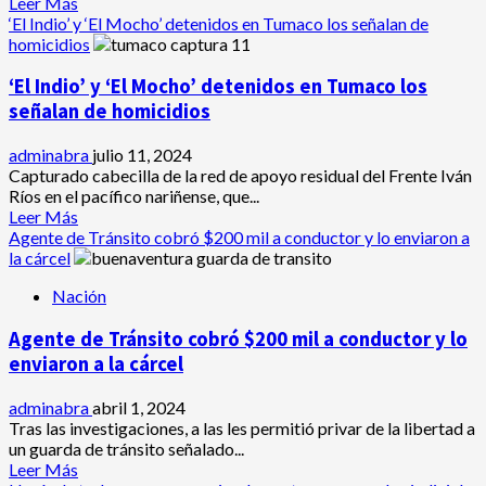
Leer
Leer Más
más
‘El Indio’ y ‘El Mocho’ detenidos en Tumaco los señalan de
acerca
homicidios
de
En
‘El Indio’ y ‘El Mocho’ detenidos en Tumaco los
Mallama
señalan de homicidios
desarticulan
banda
adminabra
julio 11, 2024
Los
Capturado cabecilla de la red de apoyo residual del Frente Iván
del
Ríos en el pacífico nariñense, que...
Arco.
Leer
Leer Más
Cayó
más
Agente de Tránsito cobró $200 mil a conductor y lo enviaron a
alias
acerca
la cárcel
Lalo
de
Nación
‘El
Indio’
Agente de Tránsito cobró $200 mil a conductor y lo
y
‘El
enviaron a la cárcel
Mocho’
detenidos
adminabra
abril 1, 2024
en
Tras las investigaciones, a las les permitió privar de la libertad a
Tumaco
un guarda de tránsito señalado...
los
Leer
Leer Más
señalan