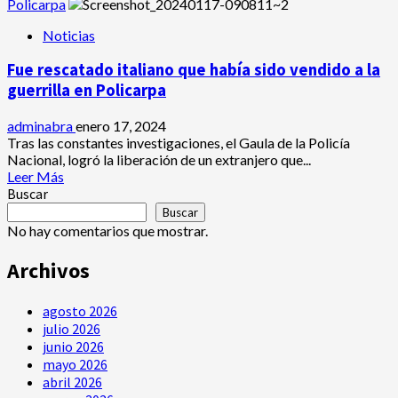
acerca
Policarpa
con
de
orden
Noticias
En
judicial
Ipiales
en
Fue rescatado italiano que había sido vendido a la
‘Los
Putumayo
de
guerrilla en Policarpa
La
Frontera’
adminabra
enero 17, 2024
acusados
Tras las constantes investigaciones, el Gaula de la Policía
de
Nacional, logró la liberación de un extranjero que...
desaparecer
Leer
Leer Más
a
más
Buscar
ciudadano.
acerca
Buscar
4
de
No hay comentarios que mostrar.
capturados
Fue
rescatado
Archivos
italiano
que
agosto 2026
había
sido
julio 2026
vendido
junio 2026
a
mayo 2026
la
abril 2026
guerrilla