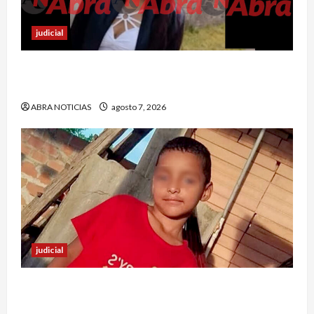
judicial
En Ipiales investigan muerte de una joven. La
habrían apuñalado
ABRA NOTICIAS
agosto 7, 2026
judicial
Halla sin vida a niño reportado como
desaparecido en Puerto Asís-Putumayo