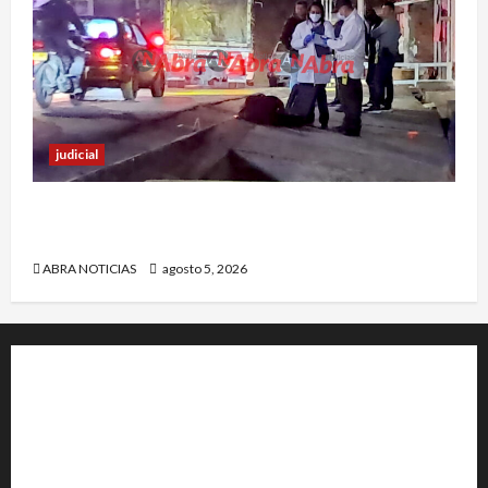
judicial
Un hombre fue baleado en plena calle en un
sector de Pasto
ABRA NOTICIAS
agosto 5, 2026
+202-555-0156
23 Miller Court Hagerstown.
Conway