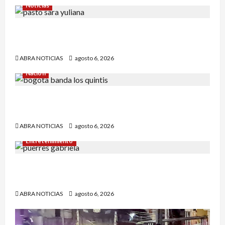
Noticias
En Pasto acusan a la Fiscalía de no avanzar en
el caso de Sara Yuliana quien fue quemada
ABRA NOTICIAS
agosto 6, 2026
Nación
Cayó banda ‘Los Quintis’ señalados de
vandalizar cajeros automáticos. Así delinquían
ABRA NOTICIAS
agosto 6, 2026
Entretenimiento
Puerres espera quedarse con la corona del
Reinado del Turismo 2026
ABRA NOTICIAS
agosto 6, 2026