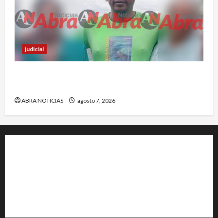
judicial
Nariñense murió en Cali tras sufrir accidente de
tránsito
ABRA NOTICIAS
agosto 7, 2026
+202-555-0156
23 Miller Court Hagerstown.
Conway
acenews@support.com