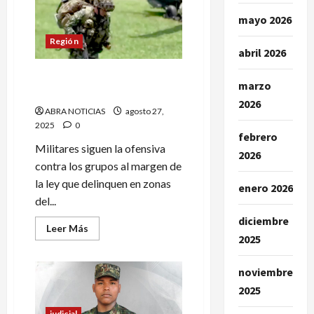
presunto
autor
mayo 2026
del
homicidio
Región
del
abril 2026
personero
de
Estos son los 2 militares
Cumbitara
marzo
desaparecidos en Cumbitara
2026
ABRA NOTICIAS
agosto 27,
2025
0
febrero
Militares siguen la ofensiva
2026
contra los grupos al margen de
la ley que delinquen en zonas
enero 2026
del...
diciembre
Leer
Leer Más
más
2025
acerca
de
Estos
noviembre
son
los
2025
2
militares
judicial