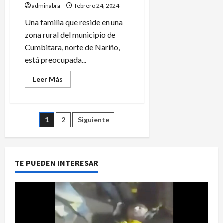
Ejército
adminabra
febrero 24, 2024
Una familia que reside en una
zona rural del municipio de
Cumbitara, norte de Nariño,
está preocupada...
Leer
Leer Más
más
acerca
de
En
Cumbitara
Paginación
1
2
Siguiente
perdieron
rastro
del
de
‘Caqueteño’
entradas
TE PUEDEN INTERESAR