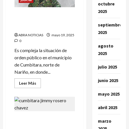
desaparecidos
octubre
en
Cumbitara
2025
Enfrentamientos en
Cumbitara dejó un militar
septiembre
muerto
2025
ABRA NOTICIAS
mayo 19, 2025
0
agosto
Es compleja la situación de
2025
orden público en el municipio
de Cumbitara, norte de
julio 2025
Nariño, en donde...
junio 2025
Leer
Leer Más
más
acerca
mayo 2025
de
Enfrentamientos
en
Cumbitara
abril 2025
dejó
un
Capturan a presunto
militar
marzo
muerto
cabecilla de las disidencias
2025