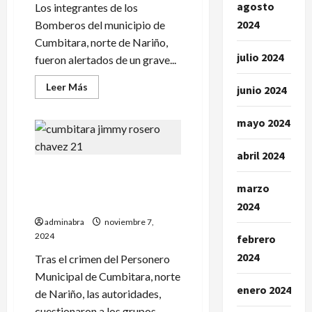
agosto
Los integrantes de los
2024
Bomberos del municipio de
Cumbitara, norte de Nariño,
julio 2024
fueron alertados de un grave...
Leer
Leer Más
junio 2024
más
acerca
de
mayo 2024
Esto
dejó
un
accidente
abril 2024
de
Este grupo guerrillero sería
tránsito
en
el responsable del crimen de
marzo
Cumbitara
personero en Cumbitara
2024
adminabra
noviembre 7,
2024
febrero
2024
Tras el crimen del Personero
Municipal de Cumbitara, norte
enero 2024
de Nariño, las autoridades,
cuestionaron a los grupos...