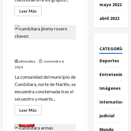
mayo 2022
Leer
Leer Más
más
abril 2022
acerca
de
Este
grupo
guerrillero
sería
el
Secuestraron y mataron a
responsable
CATEGORÍAS
del
personero en Cumbitara
crimen
de
Deportes
adminabra
noviembre 6,
personero
2024
en
Cumbitara
Entretenimien
La comunidad del municipio de
Cumbitara, norte de Nariño, se
Imágenes
encuentra consternada tras el
secuestro y muerte...
International
Leer
Leer Más
más
judicial
acerca
de
Región
Secuestraron
Mundo
y