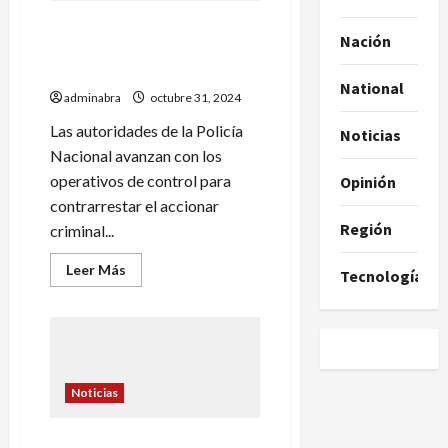
mataron
En Cumbitara la Policía
a
personero
Nación
incautó material de guerra a
en
Cumbitara
grupo armado
National
adminabra
octubre 31, 2024
Las autoridades de la Policía
Noticias
Nacional avanzan con los
operativos de control para
Opinión
contrarrestar el accionar
Región
criminal...
Leer
Leer Más
Tecnología
más
acerca
de
En
Cumbitara
la
Policía
incautó
Noticias
material
de
guerra
a
En Cumbitara y Taminango