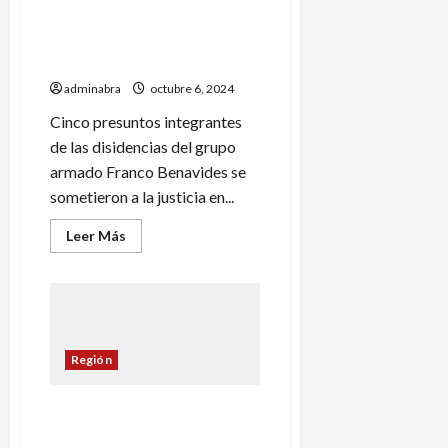
grupo
armado
guerrilleros de la ‘Franco
Benavides’ se entregaron al
Ejército
adminabra
octubre 6, 2024
Cinco presuntos integrantes
de las disidencias del grupo
armado Franco Benavides se
sometieron a la justicia en...
Leer
Leer Más
más
acerca
de
En
Cumbitara
y
Taminango
guerrilleros
Región
de
la
‘Franco
Benavides’
En Cumbitara perdieron
se
entregaron
rastro del ‘Caqueteño’
al