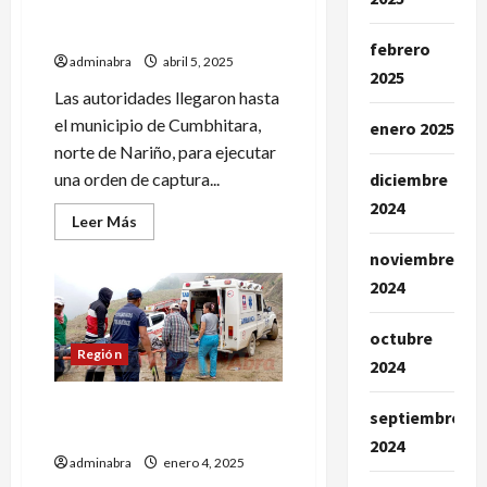
señalado de matar al
personero de Cumbitara
febrero
adminabra
abril 5, 2025
2025
Las autoridades llegaron hasta
el municipio de Cumbhitara,
enero 2025
norte de Nariño, para ejecutar
una orden de captura...
diciembre
2024
Leer
Leer Más
más
acerca
noviembre
de
Capturan
2024
a
presunto
cabecilla
octubre
de
Región
las
2024
disidencias
señalado
de
Esto dejó un accidente de
septiembre
matar
tránsito en Cumbitara
al
2024
personero
adminabra
enero 4, 2025
de
Cumbitara