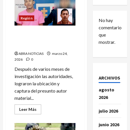
Región
No hay
comentarios
Capturan a presunto autor
que
del homicidio del personero
mostrar.
de Cumbitara
ABRA NOTICIAS
marzo 24,
2026
0
Después de varios meses de
investigación las autoridades,
ARCHIVOS
lograron la ubicación y
agosto
captura del presunto autor
2026
material...
Leer
Leer Más
julio 2026
más
acerca
de
junio 2026
Capturan
a