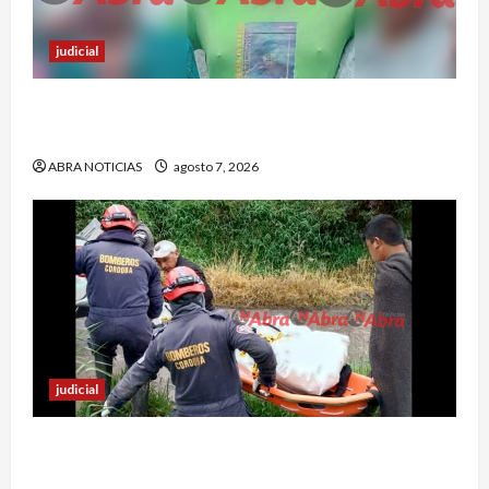
judicial
Nariñense murió en Cali tras sufrir accidente de
tránsito
ABRA NOTICIAS
agosto 7, 2026
judicial
Identifican cuerpo sin vida de un hombre en el
municipio de Córdoba