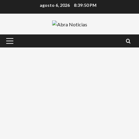
Saltar
agosto 6, 2026
8:39:51 PM
al
contenido
Menú
principal