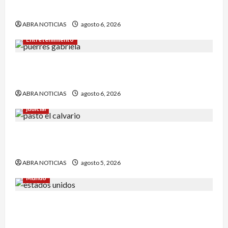
vandalizar cajeros automáticos. Así delinquían
ABRA NOTICIAS
agosto 6, 2026
Entretenimiento
Puerres espera quedarse con la corona del
Reinado del Turismo 2026
ABRA NOTICIAS
agosto 6, 2026
judicial
Un hombre fue baleado en plena calle en un
sector de Pasto
ABRA NOTICIAS
agosto 5, 2026
Mundo
Estrategia de padre de familia que utilizó para
atrapar a presunto abusar de su hija