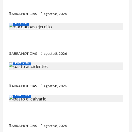
falleció en el Inpec. Exigen investigación
ABRA NOTICIAS
agosto 8, 2026
Región
Comunidad de Barbacoas desmiente versiones
del Ejército
ABRA NOTICIAS
agosto 8, 2026
Noticias
Esto dejó accidente en un sector de Pasto
ABRA NOTICIAS
agosto 8, 2026
Noticias
Identifican a víctima baleada en la Comuna
Once de Pasto
ABRA NOTICIAS
agosto 8, 2026