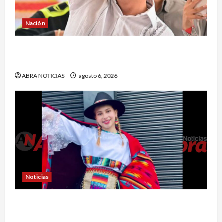
Nación
¿Qué dice la carta que escribió un sargento (r)
al presidente Gustavo Petro?
ABRA NOTICIAS
agosto 6, 2026
Noticias
En Pasto acusan a la Fiscalía de no avanzar en
el caso de Sara Yuliana quien fue quemada