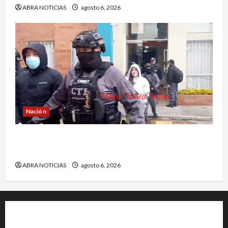
ABRA NOTICIAS
agosto 6, 2026
Nación
Cayó banda ‘Los Quintis’ señalados de
vandalizar cajeros automáticos. Así delinquían
ABRA NOTICIAS
agosto 6, 2026
+202-555-0156