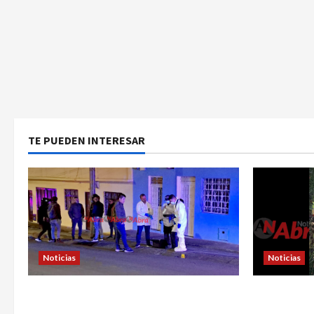
TE PUEDEN INTERESAR
Noticias
Noticias
Identifican a víctima baleada en la
En Pasto h
Comuna Once de Pasto
explosivos