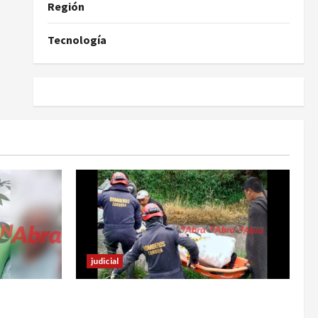
Región
Tecnología
judicial
s sufrir
Identifican cuerpo sin vida de un
hombre en el municipio de Córdoba