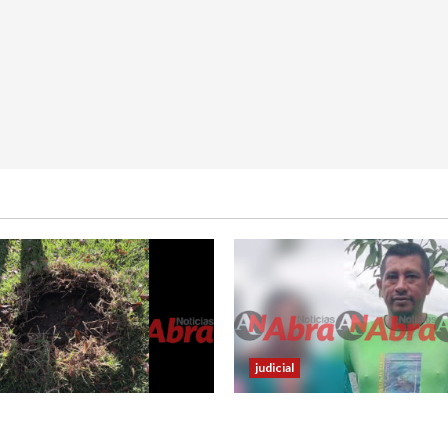
judicial
abrían lanzado artefactos
Nariñense murió en Cali tra
 contra dos estaciones de
accidente de tránsito