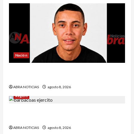
Nación
Reclaman cadáver en Medicina Legal que
falleció en el Inpec. Exigen investigación
ABRA NOTICIAS
agosto 8, 2026
Región
Comunidad de Barbacoas desmiente versiones
del Ejército
ABRA NOTICIAS
agosto 8, 2026