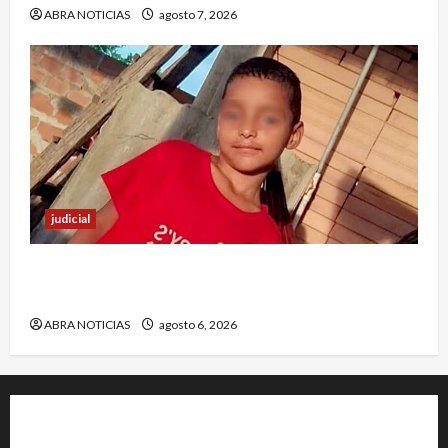
ABRA NOTICIAS
agosto 7, 2026
judicial
Halla sin vida a niño reportado como
desaparecido en Puerto Asís-Putumayo
ABRA NOTICIAS
agosto 6, 2026
+202-555-0156