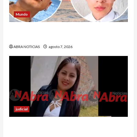
Mundo
Jóvenes salieron de viaje y 4 días después los
hallaron sin vida
ABRA NOTICIAS
agosto 7, 2026
judicial
En Ipiales investigan muerte de una joven. La
habrían apuñalado