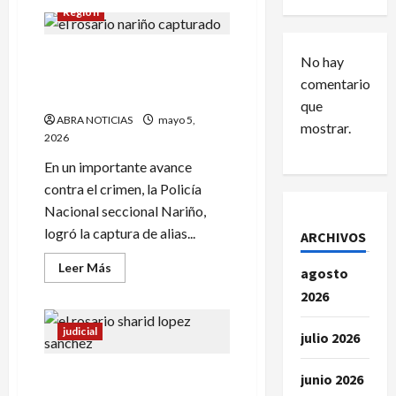
Región
Capturan a ‘Santi’ señalado
No hay
de doble homicidio en El
comentarios
Rosario
que
ABRA NOTICIAS
mayo 5,
mostrar.
2026
En un importante avance
contra el crimen, la Policía
Nacional seccional Nariño,
logró la captura de alias...
ARCHIVOS
Leer
Leer Más
agosto
más
acerca
2026
de
Capturan
a
judicial
julio 2026
‘Santi’
señalado
de
El Rosario está de luto por
doble
junio 2026
homicidio
el fallecimiento de Ángela