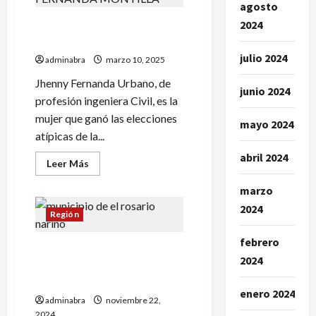
agosto
detienen
a
2024
Jhenny Fernanda elegida
un
hombre
alcaldesa de El Rosario
con
munición.
julio 2024
adminabra
marzo 10, 2025
¿Comunidad
lo
Jhenny Fernanda Urbano, de
defendió?
junio 2024
profesión ingeniera Civil, es la
mujer que ganó las elecciones
mayo 2024
atípicas de la...
abril 2024
Leer
Leer Más
más
acerca
marzo
de
Jhenny
2024
Fernanda
Región
elegida
alcaldesa
febrero
de
Esto dice un comunicado
El
2024
Rosario
tras tumbar al alcalde del
municipio de El Rosario
enero 2024
adminabra
noviembre 22,
2024