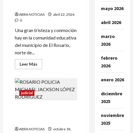
en
Sharid
El
mayo 2026
Rosario
ABRA NOTICIAS
abril 22, 2026
0
abril 2026
Una gran tristeza y conmoción
marzo
hay en la comunidad educativa
2026
del municipio de El Rosario,
norte de...
febrero
Leer
Leer Más
2026
más
acerca
de
enero 2026
El
Rosario
está
de
judicial
diciembre
luto
2025
por
el
En accidente murió
fallecimiento
de
subintendente de la Policía.
noviembre
Ángela
Víctima era de El Rosario
Sharid
2025
ABRA NOTICIAS
octubre 18,