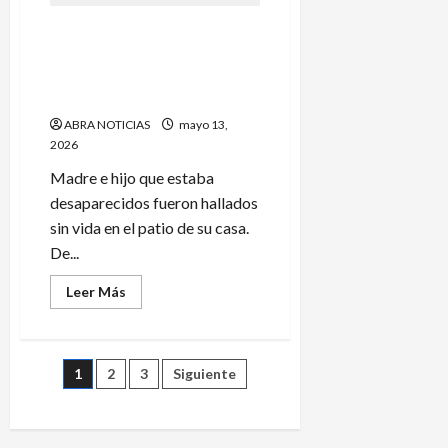
buscan
a
A madre e hijo
madre
e
desaparecidos los hallan
hija
sepultados en su propia
que
habrían
casa
caído
a
ABRA NOTICIAS
mayo 13,
un
2026
afluente
Madre e hijo que estaba
desaparecidos fueron hallados
sin vida en el patio de su casa.
De...
Leer
Leer Más
más
acerca
de
A
madre
Paginación
1
2
3
Siguiente
e
hijo
desaparecidos
de
los
hallan
sepultados