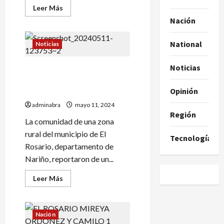
Leer
Leer Más
más
Nación
acerca
de
Ubicaron
los
National
Noticias
cuerpos
de
madre
Noticias
En El Rosario buscan a
e
hija
madre e hija que habrían
en
Opinión
caído a un afluente
El
Rosario
adminabra
mayo 11, 2024
Región
La comunidad de una zona
rural del municipio de El
Tecnología
Rosario, departamento de
Nariño, reportaron de un...
Leer
Leer Más
más
acerca
de
En
El
Nación
Rosario