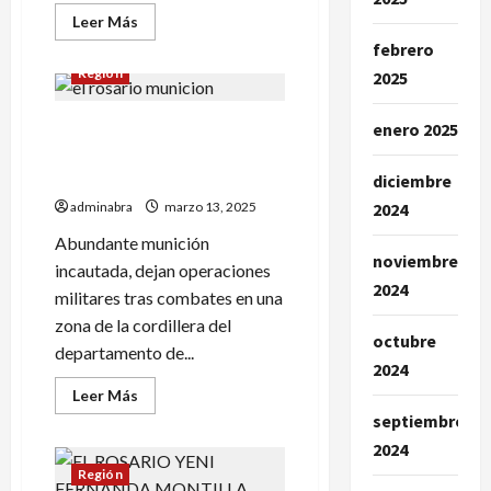
Leer
Leer Más
más
febrero
acerca
de
Región
2025
Joven
murió
en
En El Rosario detienen a un
trágico
enero 2025
siniestro
hombre con munición.
vial
en
¿Comunidad lo defendió?
diciembre
El
Rosario
adminabra
marzo 13, 2025
2024
Abundante munición
noviembre
incautada, dejan operaciones
2024
militares tras combates en una
zona de la cordillera del
octubre
departamento de...
2024
Leer
Leer Más
más
septiembre
acerca
de
2024
En
El
Región
Rosario