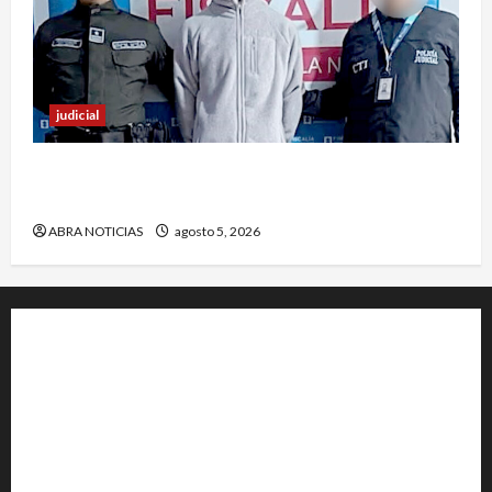
judicial
En Pasto responsable de homicidio no pudo
burlar la justicia y deberá cumplir condena
ABRA NOTICIAS
agosto 5, 2026
+202-555-0156
23 Miller Court Hagerstown.
Conway
acenews@support.com