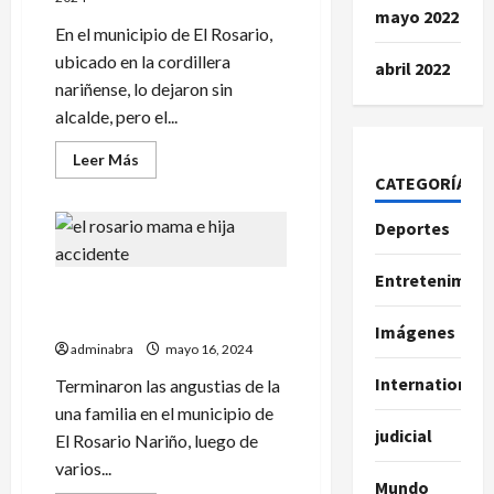
mayo 2022
En el municipio de El Rosario,
ubicado en la cordillera
abril 2022
nariñense, lo dejaron sin
alcalde, pero el...
Leer
Leer Más
más
CATEGORÍAS
acerca
de
Esto
Deportes
dice
un
comunicado
Entretenimien
tras
Ubicaron los cuerpos de
tumbar
al
madre e hija en El Rosario
alcalde
Imágenes
del
adminabra
mayo 16, 2024
municipio
de
International
Terminaron las angustias de la
El
Rosario
una familia en el municipio de
judicial
El Rosario Nariño, luego de
varios...
Mundo