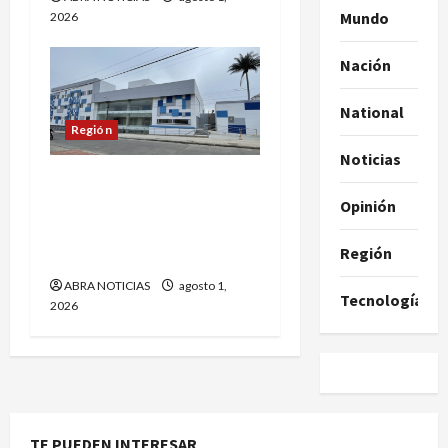
Mundo
2026
Nación
National
Región
Noticias
Denuncian que en
Opinión
Túquerres no tiene
médico para práctica de
Región
necropsia
ABRA NOTICIAS
agosto 1,
Tecnología
2026
TE PUEDEN INTERESAR