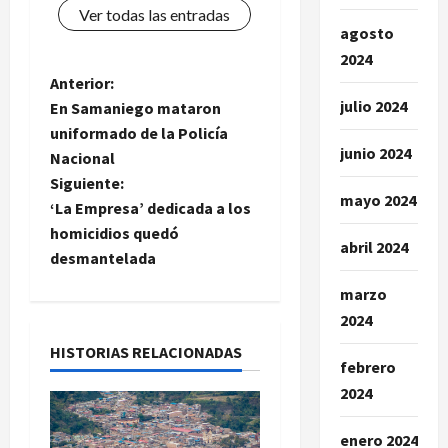
Ver todas las entradas
agosto
2024
N
Anterior:
julio 2024
En Samaniego mataron
a
uniformado de la Policía
junio 2024
Nacional
v
Siguiente:
mayo 2024
e
‘La Empresa’ dedicada a los
homicidios quedó
abril 2024
g
desmantelada
a
marzo
2024
c
HISTORIAS RELACIONADAS
febrero
i
2024
ó
enero 2024