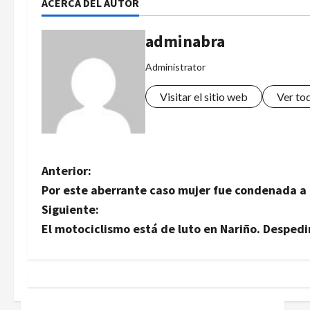
ACERCA DEL AUTOR
adminabra
Administrator
Visitar el sitio web
Ver to
N
Anterior:
Por este aberrante caso mujer fue condenada a 
a
Siguiente:
v
El motociclismo está de luto en Nariño. Despedi
e
g