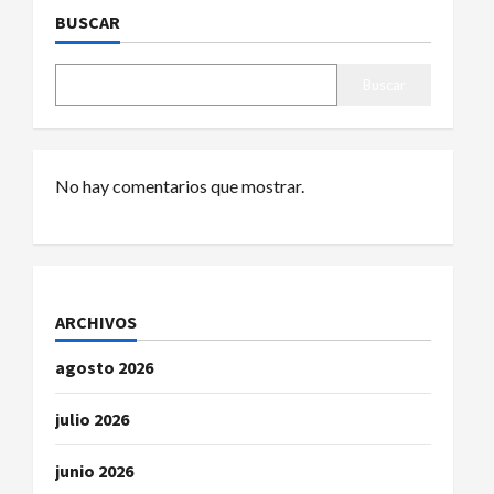
a
BUSCAR
c
Buscar
i
ó
No hay comentarios que mostrar.
n
d
e
ARCHIVOS
e
agosto 2026
n
julio 2026
t
r
junio 2026