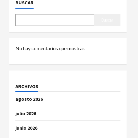
a
BUSCAR
c
Buscar
i
ó
No hay comentarios que mostrar.
n
d
e
ARCHIVOS
e
agosto 2026
n
julio 2026
t
r
junio 2026