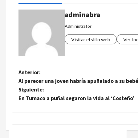
adminabra
Administrator
Visitar el sitio web
Ver to
N
Anterior:
Al parecer una joven habría apuñalado a su beb
a
Siguiente:
v
En Tumaco a puñal segaron la vida al ‘Costeño’
e
g