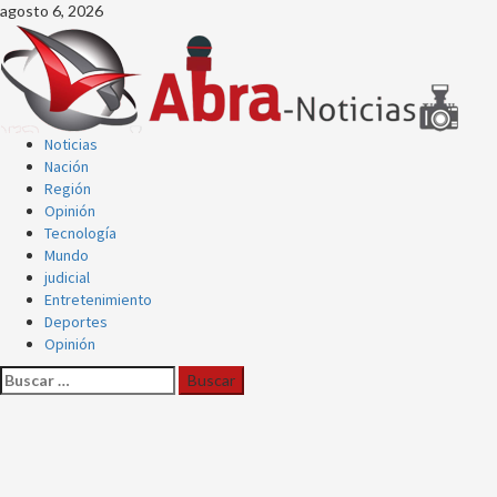
Saltar
agosto 6, 2026
al
contenido
Menú
Noticias
principal
Nación
Región
Opinión
Tecnología
Mundo
judicial
Entretenimiento
Deportes
Opinión
Buscar: