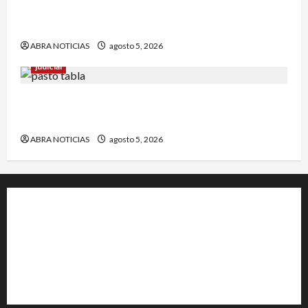
4 capturados en caso Comfamiliar de Nariño
fueron acusados de estos graves delitos
ABRA NOTICIAS
agosto 5, 2026
judicial
En Pasto responsable de homicidio no pudo
burlar la justicia y deberá cumplir condena
ABRA NOTICIAS
agosto 5, 2026
+202-555-0156
23 Miller Court Hagerstown.
Conway
acenews@support.com