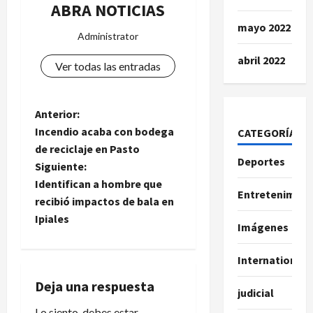
ABRA NOTICIAS
mayo 2022
Administrator
abril 2022
Ver todas las entradas
N
Anterior:
Incendio acaba con bodega
CATEGORÍAS
a
de reciclaje en Pasto
Deportes
Siguiente:
v
Identifican a hombre que
Entretenimien
e
recibió impactos de bala en
Ipiales
Imágenes
g
a
International
Deja una respuesta
c
judicial
Lo siento, debes estar