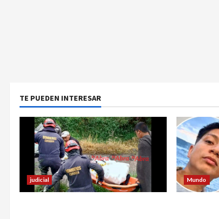
TE PUEDEN INTERESAR
judicial
Mundo
Identifican cuerpo sin vida de un
Jóvenes sal
hombre en el municipio de Córdoba
después lo