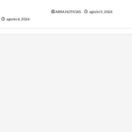
 vandalizar cajeros
una pareja de adultos mayores
 Así delinquían
ABRA NOTICIAS
agosto 5, 2026
agosto 6, 2026