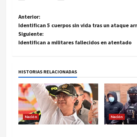
N
Anterior:
Identifican 5 cuerpos sin vida tras un ataque a
a
Siguiente:
v
Identifican a militares fallecidos en atentado
e
g
HISTORIAS RELACIONADAS
a
c
i
Nación
Nación
ó
n
¿Qué dice la carta que escribió
Cayó banda ‘