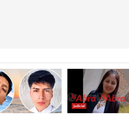
judicial
ieron de viaje y 4 días
En Ipiales investigan mue
s hallaron sin vida
joven. La habrían apuñala