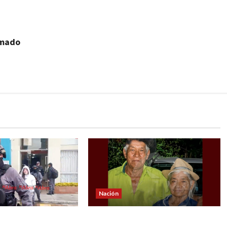
rmado
Nación
Los Quintis’
Conmoción por el homicidio de