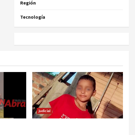
Región
Tecnología
judicial
rte de una
Halla sin vida a niño reportado como
do
desaparecido en Puerto Asís-