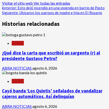
Visitar el sitio web
Ver todas las entradas
Navegación
Anterior:
Esto dejó incendio en una vivienda en barrio de Pasto
Siguiente:
Ubicaron los cuerpos de madre e hija en El Rosario
de
Historias relacionadas
entradas
Nación
¿Qué dice la carta que escribió un sargento (r) al
presidente Gustavo Petro?
ABRA NOTICIAS
agosto 6, 2026
Nación
Cayó banda ‘Los Quintis’ señalados de vandalizar
cajeros automáticos. Así delinquían
ABRA NOTICIAS
agosto 6, 2026