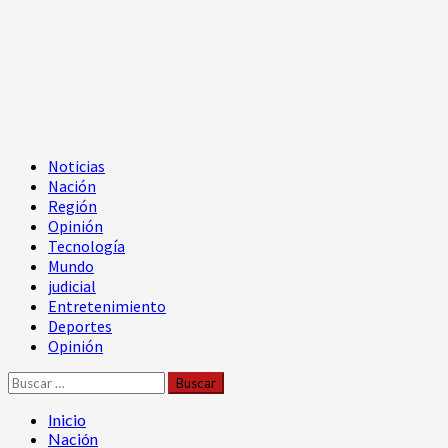
Menú
Noticias
principal
Nación
Región
Opinión
Tecnología
Mundo
judicial
Entretenimiento
Deportes
Opinión
Buscar:
Inicio
Nación