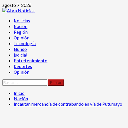
Saltar
agosto 7, 2026
al
contenido
Menú
Noticias
principal
Nación
Región
Opinión
Tecnología
Mundo
judicial
Entretenimiento
Deportes
Opinión
Buscar:
Inicio
Nación
Incautan mercancía de contrabando en vía de Putumayo