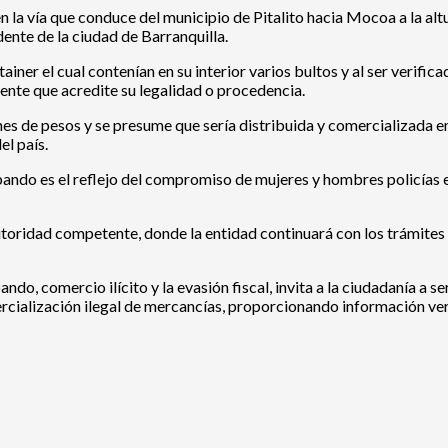
 la vía que conduce del municipio de Pitalito hacia Mocoa a la alt
ente de la ciudad de Barranquilla.
ainer el cual contenían en su interior varios bultos y al ser verific
nte que acredite su legalidad o procedencia.
ones de pesos y se presume que sería distribuida y comercializada
l país.
ando es el reflejo del compromiso de mujeres y hombres policías e
toridad competente, donde la entidad continuará con los trámites a
ndo, comercio ilícito y la evasión fiscal, invita a la ciudadanía a s
cialización ilegal de mercancías, proporcionando información vera