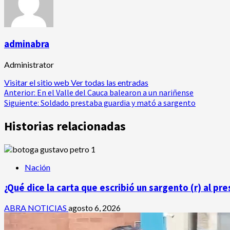
adminabra
Administrator
Visitar el sitio web
Ver todas las entradas
Navegación
Anterior:
En el Valle del Cauca balearon a un nariñense
Siguiente:
Soldado prestaba guardia y mató a sargento
de
Historias relacionadas
entradas
Nación
¿Qué dice la carta que escribió un sargento (r) al p
ABRA NOTICIAS
agosto 6, 2026