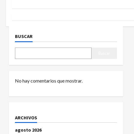
e
g
a
BUSCAR
c
Buscar
i
ó
No hay comentarios que mostrar.
n
d
e
ARCHIVOS
e
agosto 2026