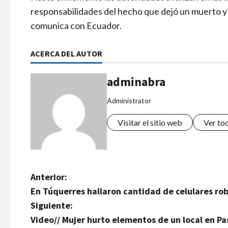
responsabilidades del hecho que dejó un muerto y 
comunica con Ecuador.
ACERCA DEL AUTOR
adminabra
Administrator
Visitar el sitio web
Ver to
N
Anterior:
En Túquerres hallaron cantidad de celulares ro
a
Siguiente:
v
Video// Mujer hurto elementos de un local en Pa