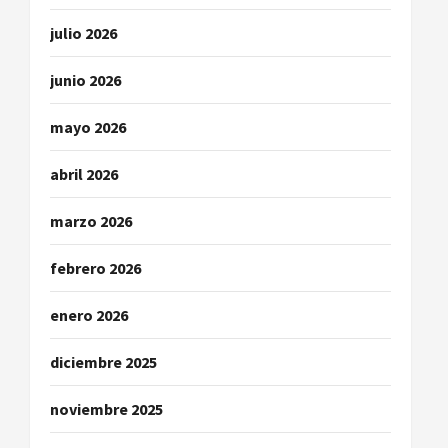
n
julio 2026
t
r
junio 2026
a
mayo 2026
d
abril 2026
a
marzo 2026
s
febrero 2026
enero 2026
diciembre 2025
noviembre 2025