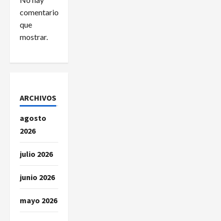
comentarios
e
que
e
mostrar.
n
t
r
ARCHIVOS
a
agosto
2026
d
julio 2026
a
junio 2026
s
mayo 2026