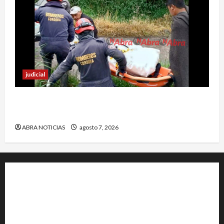
judicial
Identifican cuerpo sin vida de un hombre en el
municipio de Córdoba
ABRA NOTICIAS
agosto 7, 2026
+202-555-0156
23 Miller Court Hagerstown.
Conway