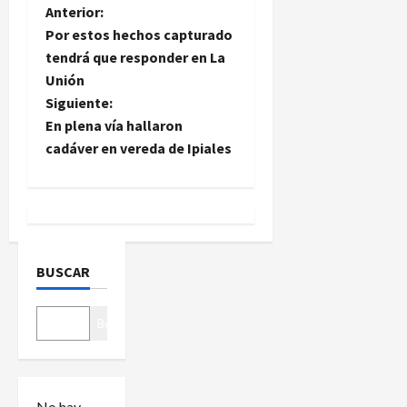
N
Anterior:
Por estos hechos capturado
a
tendrá que responder en La
Unión
v
Siguiente:
e
En plena vía hallaron
cadáver en vereda de Ipiales
g
a
c
BUSCAR
i
ó
Buscar
n
d
No hay