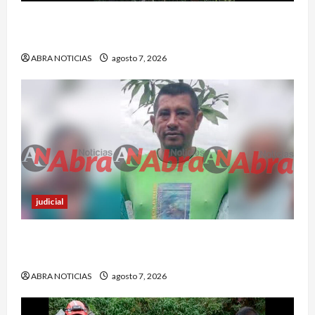
En Pasto habrían lanzado artefactos explosivos
contra dos estaciones de Policía
ABRA NOTICIAS
agosto 7, 2026
judicial
Nariñense murió en Cali tras sufrir accidente de
tránsito
ABRA NOTICIAS
agosto 7, 2026