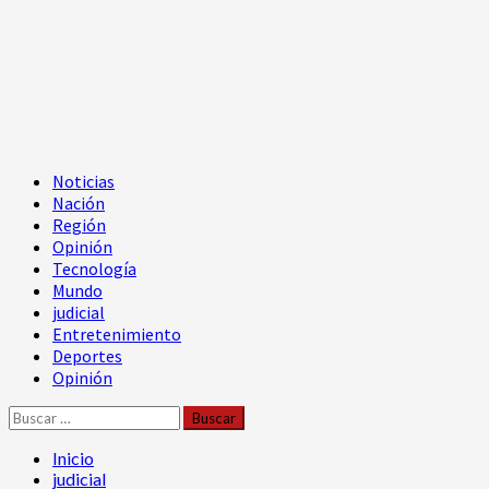
Menú
Noticias
principal
Nación
Región
Opinión
Tecnología
Mundo
judicial
Entretenimiento
Deportes
Opinión
Buscar:
Inicio
judicial