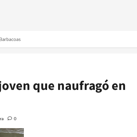
 Barbacoas
 joven que naufragó en
ra
0