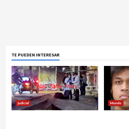
TE PUEDEN INTERESAR
judicial
Mundo
Un hombre fue baleado en plena
Estrategia
calle en un sector de Pasto
utilizó pa