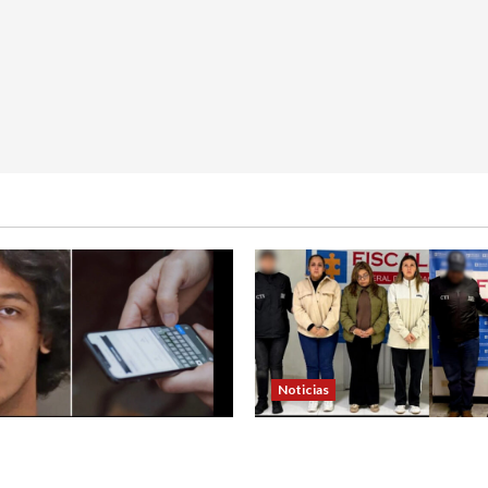
Noticias
 de padre de familia que
4 capturados en caso Com
ra atrapar a presunto
Nariño fueron acusados de