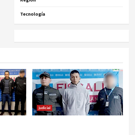
Tecnología
judicial
familiar de
En Pasto responsable de homicidio
 estos
no pudo burlar la justicia y deberá