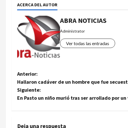
ACERCA DEL AUTOR
ABRA NOTICIAS
Administrator
Ver todas las entradas
N
Anterior:
Hallaron cadáver de un hombre que fue secues
a
Siguiente:
v
En Pasto un niño murió tras ser arrollado por un
e
g
Deja una respuesta