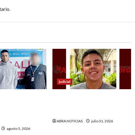
ario.
judicial
ponsable de
Investigan muerte de
pudo burlar la
universitario nariñense. ¿Fue
berá cumplir
accidental?
ABRA NOTICIAS
julio 31, 2026
agosto 5, 2026