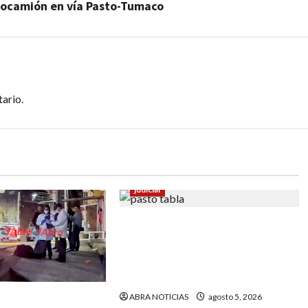
ctocamión en vía Pasto-Tumaco
ario.
judicial
En Pasto responsable de
homicidio no pudo burlar la
justicia y deberá cumplir
condena
ABRA NOTICIAS
agosto 5, 2026
e baleado en