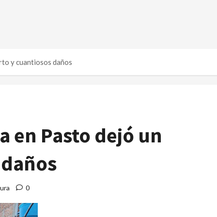
rto y cuantiosos daños
a en Pasto dejó un
 daños
tura
0