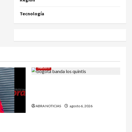
Tecnología
Nación
Cayó banda ‘Los Quintis’ señalados
de vandalizar cajeros automáticos.
Así delinquían
ABRA NOTICIAS
agosto 6, 2026
ía de no
 Yuliana