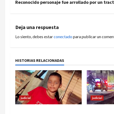
v
Reconocido personaje fue arrollado por un tra
e
g
Deja una respuesta
a
Lo siento, debes estar
conectado
para publicar un coment
c
i
HISTORIAS RELACIONADAS
ó
n
d
e
judicial
judicial
e
Halla sin vida a niño reportado
Un hombre fu