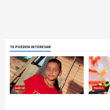
TE PUEDEN INTERESAR
Nación
judicial
¿Qué dice 
Halla sin vida a niño reportado como
sargento (
desaparecido en Puerto Asís-