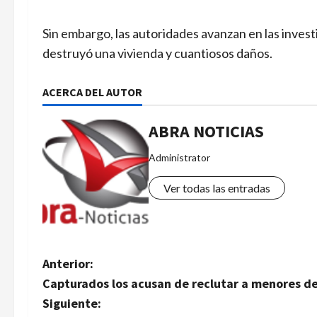
Sin embargo, las autoridades avanzan en las invest
destruyó una vivienda y cuantiosos daños.
ACERCA DEL AUTOR
ABRA NOTICIAS
Administrator
Ver todas las entradas
N
Anterior:
Capturados los acusan de reclutar a menores de
a
Siguiente: