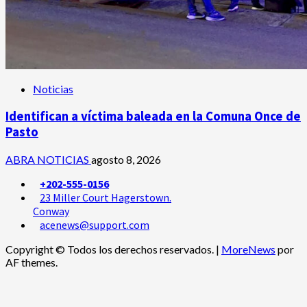
Noticias
Identifican a víctima baleada en la Comuna Once de
Pasto
ABRA NOTICIAS
agosto 8, 2026
+202-555-0156
23 Miller Court Hagerstown.
Conway
acenews@support.com
Copyright © Todos los derechos reservados.
|
MoreNews
por
AF themes.