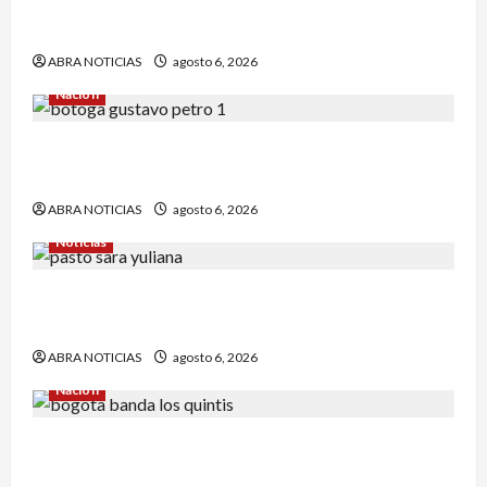
Halla sin vida a niño reportado como
desaparecido en Puerto Asís-Putumayo
ABRA NOTICIAS
agosto 6, 2026
Nación
¿Qué dice la carta que escribió un sargento (r)
al presidente Gustavo Petro?
ABRA NOTICIAS
agosto 6, 2026
Noticias
En Pasto acusan a la Fiscalía de no avanzar en
el caso de Sara Yuliana quien fue quemada
ABRA NOTICIAS
agosto 6, 2026
Nación
Cayó banda ‘Los Quintis’ señalados de
vandalizar cajeros automáticos. Así delinquían