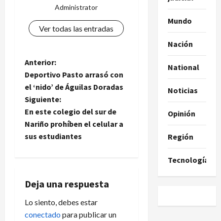
Administrator
Mundo
Ver todas las entradas
Nación
N
Anterior:
National
Deportivo Pasto arrasó con
a
el ‘nido’ de Águilas Doradas
Noticias
Siguiente:
v
En este colegio del sur de
Opinión
e
Nariño prohíben el celular a
sus estudiantes
Región
g
Tecnología
a
Deja una respuesta
c
Lo siento, debes estar
i
conectado
para publicar un