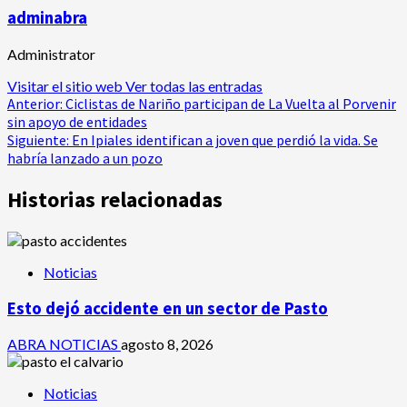
adminabra
Administrator
Visitar el sitio web
Ver todas las entradas
Navegación
Anterior:
Ciclistas de Nariño participan de La Vuelta al Porvenir
sin apoyo de entidades
de
Siguiente:
En Ipiales identifican a joven que perdió la vida. Se
habría lanzado a un pozo
entradas
Historias relacionadas
Noticias
Esto dejó accidente en un sector de Pasto
ABRA NOTICIAS
agosto 8, 2026
Noticias