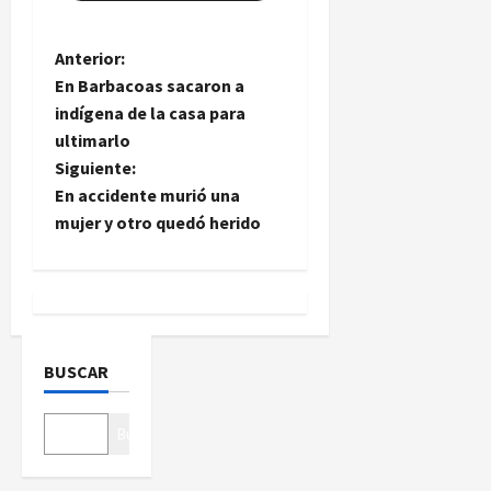
N
Anterior:
En Barbacoas sacaron a
a
indígena de la casa para
ultimarlo
v
Siguiente:
e
En accidente murió una
mujer y otro quedó herido
g
a
c
BUSCAR
i
ó
Buscar
n