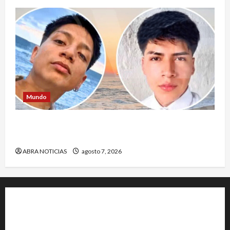
Mundo
Jóvenes salieron de viaje y 4 días después los
hallaron sin vida
ABRA NOTICIAS
agosto 7, 2026
+202-555-0156
23 Miller Court Hagerstown.