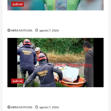
judicial
Nariñense murió en Cali tras sufrir accidente de
tránsito
ABRA NOTICIAS
agosto 7, 2026
judicial
Identifican cuerpo sin vida de un hombre en el
municipio de Córdoba
ABRA NOTICIAS
agosto 7, 2026