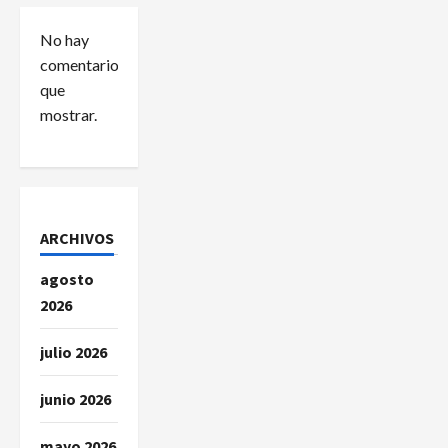
d
No hay
comentarios
e
que
e
mostrar.
n
t
r
ARCHIVOS
a
agosto
2026
d
julio 2026
a
junio 2026
s
mayo 2026