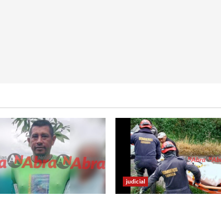
judicial
urió en Cali tras sufrir
Identifican cuerpo sin vid
de tránsito
hombre en el municipio d