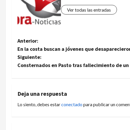
Ver todas las entradas
N
Anterior:
En la costa buscan a jóvenes que desaparecieron
a
Siguiente:
v
Consternados en Pasto tras fallecimiento de un
e
g
Deja una respuesta
a
Lo siento, debes estar
conectado
para publicar un coment
c
i