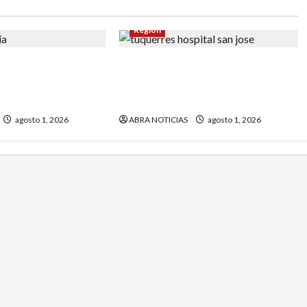
Región
 aprobaron crédito
Denuncian que en Túquerres no
r al municipio de
tiene médico para práctica de
ño
necropsia
agosto 1, 2026
ABRA NOTICIAS
agosto 1, 2026