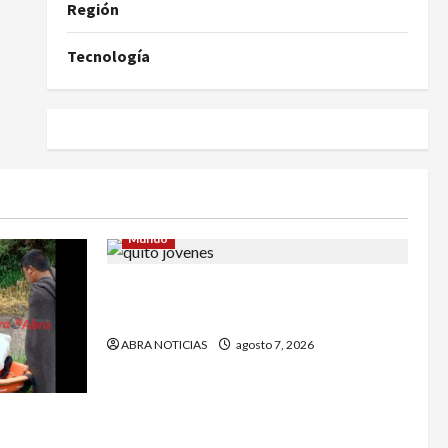
Región
Tecnología
Mundo
Jóvenes salieron de viaje y 4 días
después los hallaron sin vida
ABRA NOTICIAS
agosto 7, 2026
a de un
e Córdoba