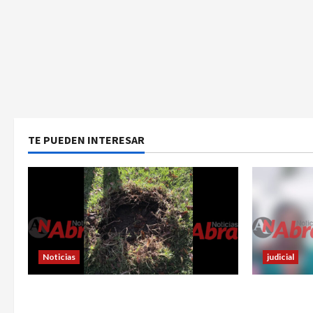
TE PUEDEN INTERESAR
Noticias
judicial
En Pasto habrían lanzado artefactos
Nariñense m
explosivos contra dos estaciones de
accidente 