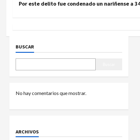
v
Por este delito fue condenado un nariñense a 34
e
g
a
BUSCAR
c
Buscar
i
ó
No hay comentarios que mostrar.
n
d
e
ARCHIVOS
e