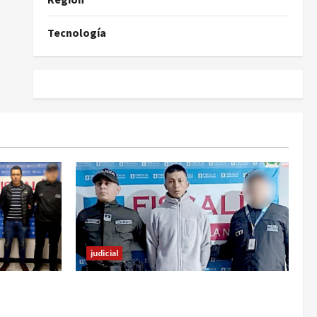
Tecnología
judicial
familiar de
En Pasto responsable de homicidio
 estos
no pudo burlar la justicia y deberá