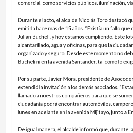
comercial, como servicios públicos, iluminación, ví
Durante el acto, el alcalde Nicolás Toro destacó q
emitida hace más de 15 años. “Existía un fallo que
Julián Bucheli, y hoy estamos cumpliendo. Este lo
alcantarillado, agua y oficinas, para que la ciudad
organizado y seguro. Desde este momento no deben
Bucheli ni en la avenida Santander, tal como lo exig
Por su parte, Javier Mora, presidente de Asocoden
extendió la invitación a los demás asociados. “Est
llamado a nuestros compañeros para que se sumen a 
ciudadanía podrá encontrar automóviles, camperos 
lunes en adelante en la avenida Mijitayo, junto a 
De igual manera, el alcalde informó que, durante l