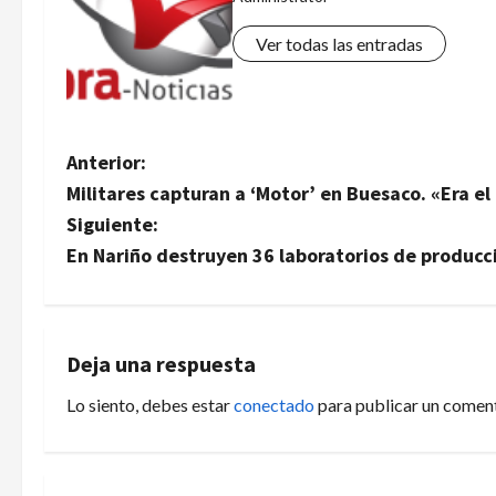
Ver todas las entradas
N
Anterior:
Militares capturan a ‘Motor’ en Buesaco. «Era el
a
Siguiente:
v
En Nariño destruyen 36 laboratorios de producc
e
g
Deja una respuesta
a
Lo siento, debes estar
conectado
para publicar un coment
c
i