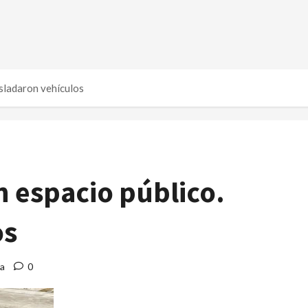
sladaron vehículos
 espacio público.
os
ra
0