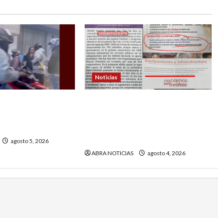
Noticias
en las presuntas
En Ipiales gobernaron clanes
os ‘gota a gota’.
políticos y nunca construyeron
aso
la planta del acueducto. Hoy
son los ‘defensores’
agosto 5, 2026
ABRA NOTICIAS
agosto 4, 2026