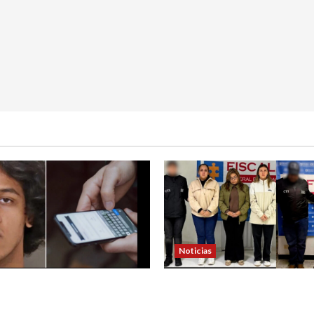
Noticias
 de padre de familia que
4 capturados en caso Com
ra atrapar a presunto
Nariño fueron acusados de