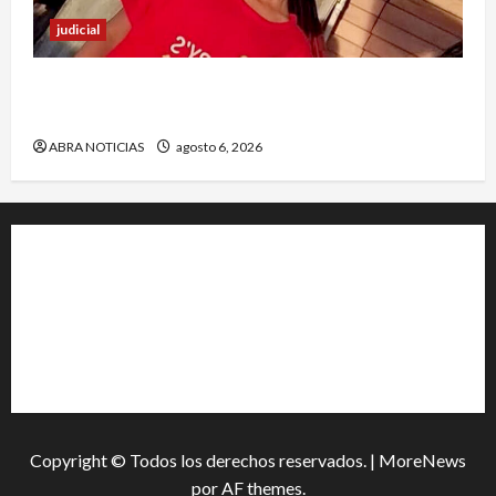
judicial
Halla sin vida a niño reportado como
desaparecido en Puerto Asís-Putumayo
ABRA NOTICIAS
agosto 6, 2026
+202-555-0156
23 Miller Court Hagerstown.
Conway
acenews@support.com
Copyright © Todos los derechos reservados.
|
MoreNews
por AF themes.