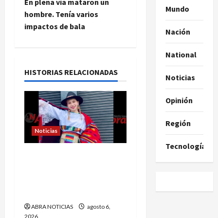
e
En plena vía mataron un
Mundo
hombre. Tenía varios
g
impactos de bala
Nación
a
National
c
HISTORIAS RELACIONADAS
Noticias
i
Opinión
ó
Región
n
Noticias
d
Tecnología
En Pasto acusan a la
e
Fiscalía de no avanzar en
el caso de Sara Yuliana
e
quien fue quemada
n
ABRA NOTICIAS
agosto 6,
2026