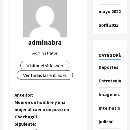
mayo 2022
abril 2022
adminabra
Administrator
CATEGORÍAS
Visitar el sitio web
Deportes
Ver todas las entradas
Entretenimien
Imágenes
N
Anterior:
Mueren un hombre y una
a
International
mujer al caer a un pozo en
Chachagüí
v
judicial
Siguiente: