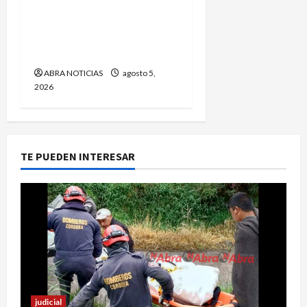
En Pasto siguen las
presuntas amenazas de
los ‘gota a gota’. Este fue
el caso
ABRA NOTICIAS
agosto 5,
2026
TE PUEDEN INTERESAR
judicial