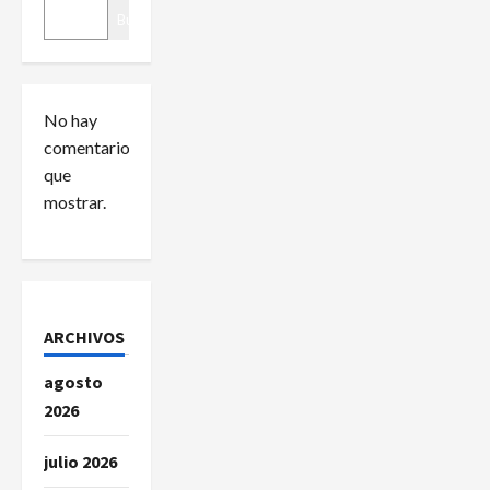
ó
Buscar
n
d
No hay
comentarios
e
que
e
mostrar.
n
t
r
ARCHIVOS
a
agosto
2026
d
julio 2026
a