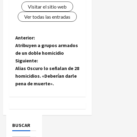
Visitar el sitio web
Ver todas las entradas
N
Anterior:
Atribuyen a grupos armados
a
de un doble homicidio
Siguiente:
v
Alias Oscuro lo señalan de 28
e
homicidios. «Deberían darle
pena de muerte».
g
a
c
BUSCAR
i