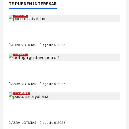
TE PUEDEN INTERESAR
judicial
Halla sin vida a niño reportado como
desaparecido en Puerto Asís-Putumayo
ABRA NOTICIAS
agosto 6, 2026
Nación
¿Qué dice la carta que escribió un sargento (r)
al presidente Gustavo Petro?
ABRA NOTICIAS
agosto 6, 2026
Noticias
En Pasto acusan a la Fiscalía de no avanzar en
el caso de Sara Yuliana quien fue quemada
ABRA NOTICIAS
agosto 6, 2026