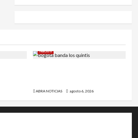
Nación
ía de no
Cayó banda ‘Los Quintis’ señalados
 Yuliana
de vandalizar cajeros automáticos.
Así delinquían
ABRA NOTICIAS
agosto 6, 2026