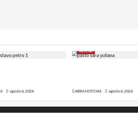
Noticias
la carta que escribió un
En Pasto acusan a la Fiscal
r) al presidente Gustavo
avanzar en el caso de Sara
quien fue quemada
AS
agosto 6, 2026
ABRA NOTICIAS
agosto 6, 2026