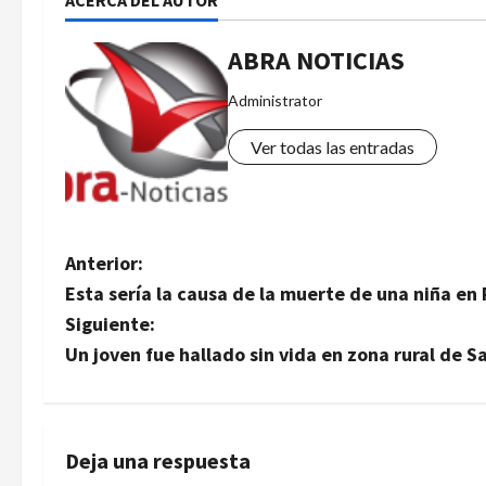
ACERCA DEL AUTOR
ABRA NOTICIAS
Administrator
Ver todas las entradas
N
Anterior:
Esta sería la causa de la muerte de una niña en 
a
Siguiente:
v
Un joven fue hallado sin vida en zona rural de 
e
g
Deja una respuesta