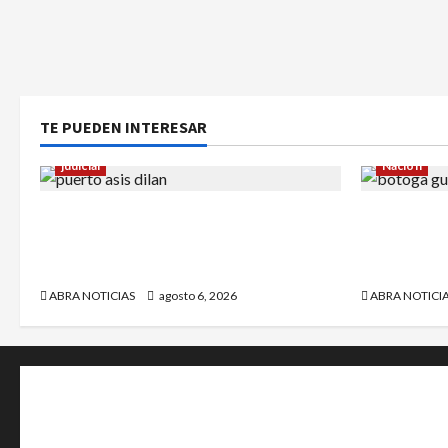
TE PUEDEN INTERESAR
judicial
Nación
Halla sin vida a niño reportado como
¿Qué dice 
desaparecido en Puerto Asís-
sargento (
Putumayo
Petro?
ABRA NOTICIAS
agosto 6, 2026
ABRA NOTICI
+202-555-0156
23 Miller Court Hagerstown.