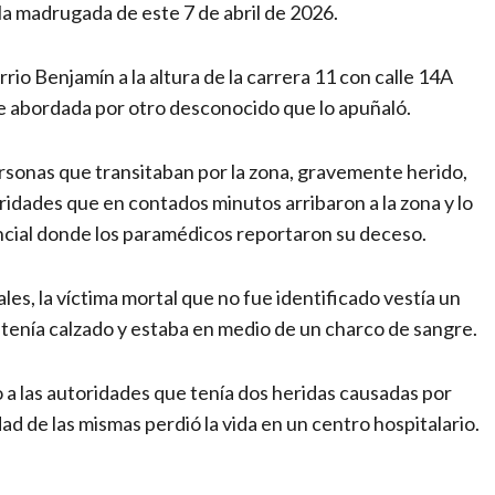
la madrugada de este 7 de abril de 2026.
io Benjamín a la altura de la carrera 11 con calle 14A
ue abordada por otro desconocido que lo apuñaló.
rsonas que transitaban por la zona, gravemente herido,
ridades que en contados minutos arribaron a la zona y lo
ncial donde los paramédicos reportaron su deceso.
es, la víctima mortal que no fue identificado vestía un
 tenía calzado y estaba en medio de un charco de sangre.
 a las autoridades que tenía dos heridas causadas por
dad de las mismas perdió la vida en un centro hospitalario.