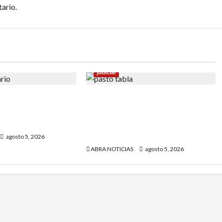
ario.
judicial
e baleado en
En Pasto responsable de
n un sector de
homicidio no pudo burlar la
justicia y deberá cumplir
condena
agosto 5, 2026
ABRA NOTICIAS
agosto 5, 2026