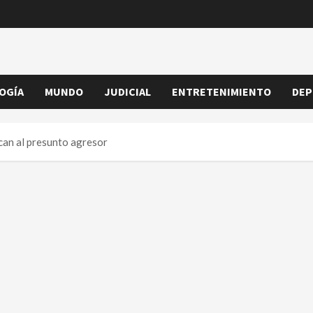
OGÍA
MUNDO
JUDICIAL
ENTRETENIMIENTO
DEP
can al presunto agresor