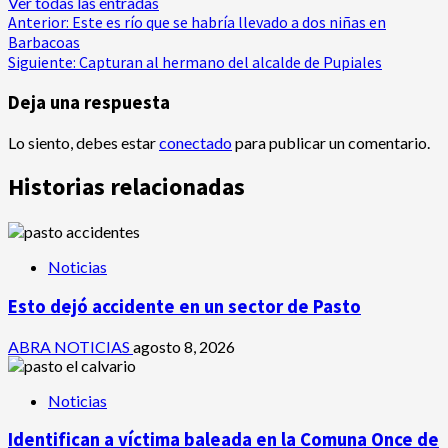
Ver todas las entradas
Navegación
Anterior:
Este es río que se habría llevado a dos niñas en
Barbacoas
de
Siguiente:
Capturan al hermano del alcalde de Pupiales
entradas
Deja una respuesta
Lo siento, debes estar
conectado
para publicar un comentario.
Historias relacionadas
Noticias
Esto dejó accidente en un sector de Pasto
ABRA NOTICIAS
agosto 8, 2026
Noticias
Identifican a víctima baleada en la Comuna Once de