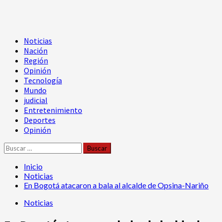
Menú
Noticias
principal
Nación
Región
Opinión
Tecnología
Mundo
judicial
Entretenimiento
Deportes
Opinión
Buscar:
Inicio
Noticias
En Bogotá atacaron a bala al alcalde de Opsina-Nariño
Noticias