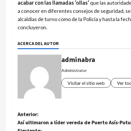
acabar con las llamadas ‘ollas’
que las autoridade
a conocer en diferentes consejos de seguridad, se
alcaldías de turno como de la Policía y hasta la fe
concluyeron.
ACERCA DEL AUTOR
adminabra
Administrator
Visitar el sitio web
Ver to
N
Anterior:
Así ultimaron a líder vereda de Puerto Asís-Pu
a
Siguiente: