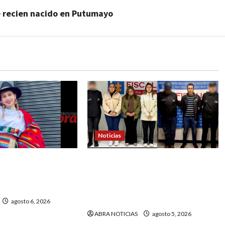
é recien nacido en Putumayo
Noticias
an a la Fiscalía de
4 capturados en caso
 el caso de Sara
Comfamiliar de Nariño fueron
en fue quemada
acusados de estos graves
delitos
agosto 6, 2026
ABRA NOTICIAS
agosto 5, 2026