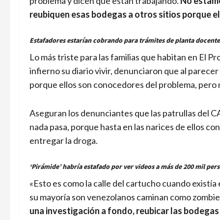
problema y dicen que están trabajando.
No estamos
reubiquen esas bodegas a otros sitios porque el
Estafadores estarían cobrando para trámites de planta docente
Lo más triste para las familias que habitan en El 
infierno su diario vivir, denunciaron que al parecer l
porque ellos son conocedores del problema, pero
Aseguran los denunciantes que las patrullas del CA
nada pasa, porque hasta en las narices de ellos co
entregar la droga.
‘Pirámide’ habría estafado por ver videos a más de 200 mil per
«Esto es como la calle del cartucho cuando existí
su mayoría son venezolanos caminan como zombies
una investigación a fondo, reubicar las bodegas d