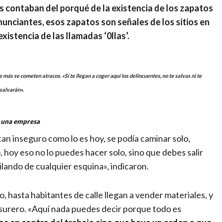
s contaban del porqué de la existencia de los zapatos
nunciantes, esos zapatos son señales de los sitios en
istencia de las llamadas ‘0llas’.
 más se cometen atracos. «Si te llegan a coger aquí los delincuentes, no te salvas ni te
salvarán».
e una empresa
tan inseguro como lo es hoy, se podía caminar solo,
lo, hoy eso no lo puedes hacer solo, sino que debes salir
lando de cualquier esquina», indicaron.
o, hasta habitantes de calle llegan a vender materiales, y
asurero. «Aquí nada puedes decir porque todo es