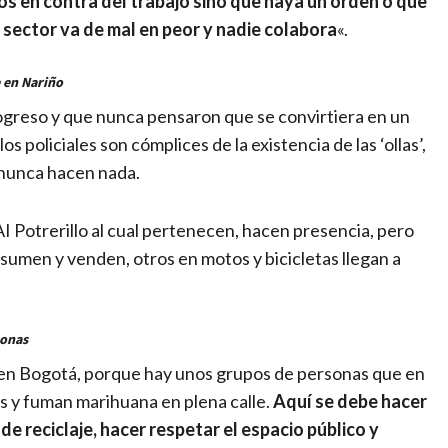
 en contra del trabajo sino que haya un orden o que
 sector va de mal en peor y nadie colabora
«.
 en Nariño
Progreso y que nunca pensaron que se convirtiera en un
os policiales son cómplices de la existencia de las ‘ollas’,
 nunca hacen nada.
I Potrerillo al cual pertenecen, hacen presencia, pero
nsumen y venden, otros en motos y bicicletas llegan a
sonas
a en Bogotá, porque hay unos grupos de personas que en
 y fuman marihuana en plena calle.
Aquí se debe hacer
e reciclaje, hacer respetar el espacio público y