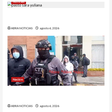
Noticias
En Pasto acusan a la Fiscalía de no avanzar en
el caso de Sara Yuliana quien fue quemada
ABRA NOTICIAS
agosto 6, 2026
Nación
Cayó banda ‘Los Quintis’ señalados de
vandalizar cajeros automáticos. Así delinquían
ABRA NOTICIAS
agosto 6, 2026