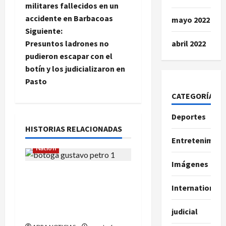
a
militares fallecidos en un
accidente en Barbacoas
mayo 2022
v
Siguiente:
e
Presuntos ladrones no
abril 2022
pudieron escapar con el
g
botín y los judicializaron en
Pasto
a
CATEGORÍAS
c
Deportes
i
HISTORIAS RELACIONADAS
Entretenimien
ó
Nación
Imágenes
n
¿Qué dice la carta que
escribió un sargento (r) al
International
d
presidente Gustavo
judicial
Petro?
e