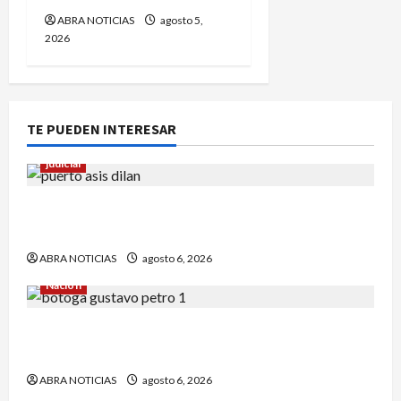
ABRA NOTICIAS
agosto 5,
2026
TE PUEDEN INTERESAR
judicial
Halla sin vida a niño reportado como
desaparecido en Puerto Asís-Putumayo
ABRA NOTICIAS
agosto 6, 2026
Nación
¿Qué dice la carta que escribió un sargento (r)
al presidente Gustavo Petro?
ABRA NOTICIAS
agosto 6, 2026