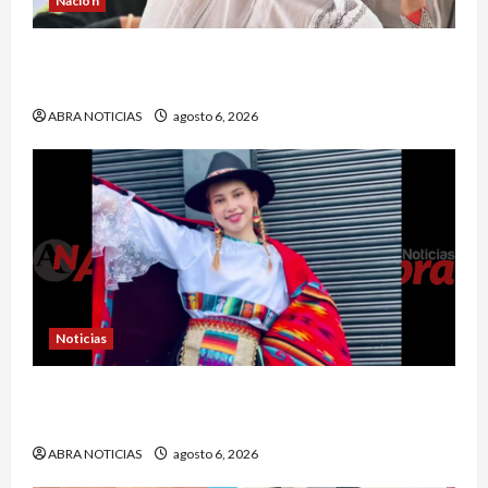
Nación
¿Qué dice la carta que escribió un sargento (r)
al presidente Gustavo Petro?
ABRA NOTICIAS
agosto 6, 2026
Noticias
En Pasto acusan a la Fiscalía de no avanzar en
el caso de Sara Yuliana quien fue quemada
ABRA NOTICIAS
agosto 6, 2026