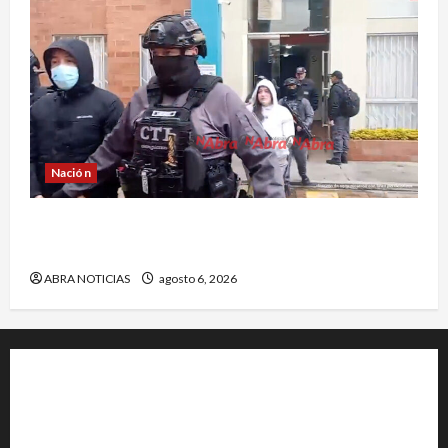
Nación
Cayó banda ‘Los Quintis’ señalados de
vandalizar cajeros automáticos. Así delinquían
ABRA NOTICIAS
agosto 6, 2026
+202-555-0156
23 Miller Court Hagerstown.
Conway