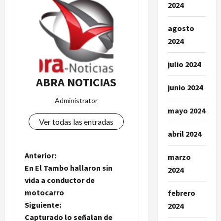
2024
agosto
2024
julio 2024
ABRA NOTICIAS
junio 2024
Administrator
mayo 2024
Ver todas las entradas
abril 2024
N
Anterior:
marzo
En El Tambo hallaron sin
2024
a
vida a conductor de
motocarro
febrero
v
Siguiente:
2024
Capturado lo señalan de