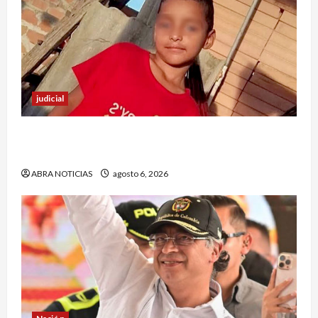
judicial
Halla sin vida a niño reportado como
desaparecido en Puerto Asís-Putumayo
ABRA NOTICIAS
agosto 6, 2026