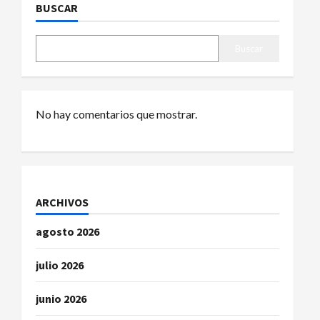
a
BUSCAR
c
Buscar
i
ó
No hay comentarios que mostrar.
n
d
e
ARCHIVOS
e
agosto 2026
n
julio 2026
t
r
junio 2026