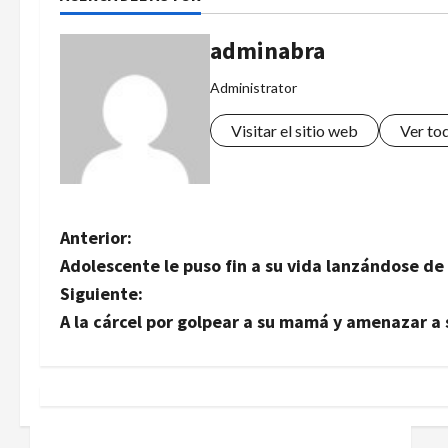
adminabra
Administrator
Visitar el sitio web
Ver to
N
Anterior:
Adolescente le puso fin a su vida lanzándose de
a
Siguiente:
v
A la cárcel por golpear a su mamá y amenazar a
e
g