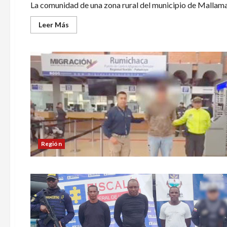
grave
La comunidad de una zona rural del municipio de Mallama
delito
cometido
en
Leer
Leer Más
Tumaco
más
acerca
de
A
minero
le
segaron
la
vida
en
plena
vía
de
Mallama
Región