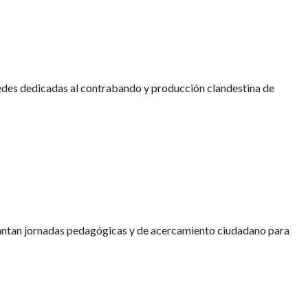
 Sandoná
edes dedicadas al contrabando y producción clandestina de
 la delincuencia en Yacuanquer
antan jornadas pedagógicas y de acercamiento ciudadano para