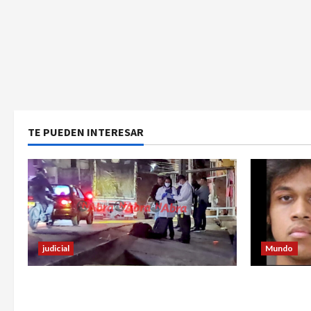
TE PUEDEN INTERESAR
judicial
Mundo
Un hombre fue baleado en plena
Estrategia
calle en un sector de Pasto
utilizó pa