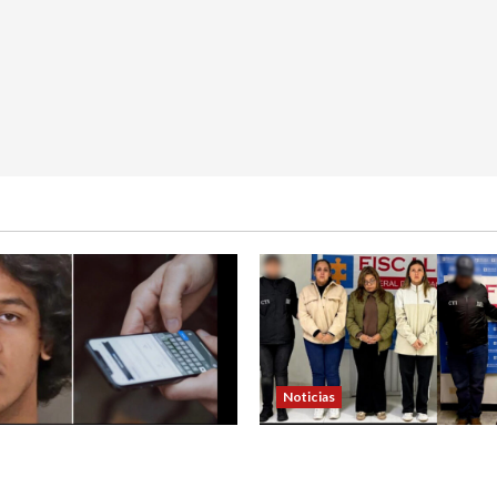
Noticias
 de padre de familia que
4 capturados en caso Com
ra atrapar a presunto
Nariño fueron acusados de