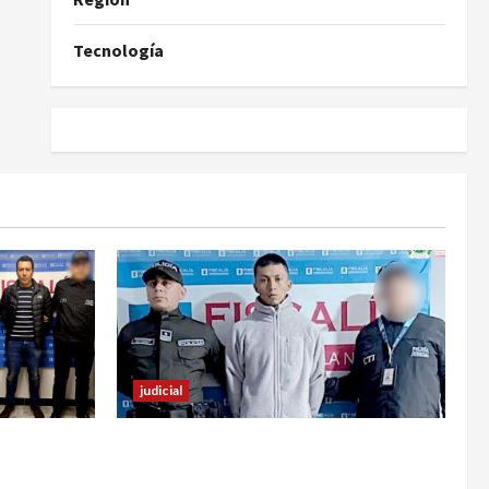
Tecnología
judicial
familiar de
En Pasto responsable de homicidio
 estos
no pudo burlar la justicia y deberá