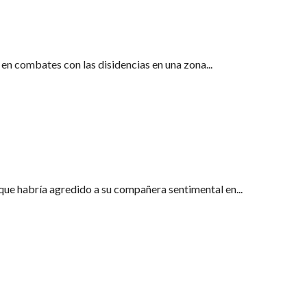
o en combates
en combates con las disidencias en una zona...
o en Tumaco
que habría agredido a su compañera sentimental en...