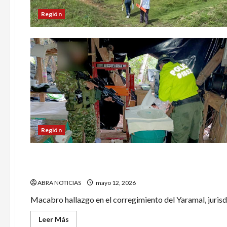
Región
Región
Región
En zona de Ipiales hallan restos humanos. Serían de
ABRA NOTICIAS
mayo 12, 2026
Macabro hallazgo en el corregimiento del Yaramal, jurisdic
Leer
Leer Más
más