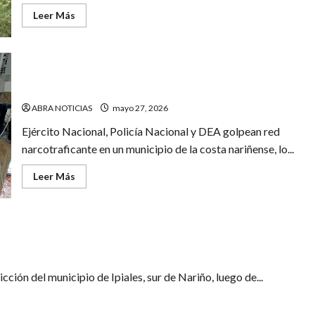
Leer
Leer Más
más
acerca
de
En
estos
Cerca de 2 toneladas de cocaína incautaron en la costa
3
municipios
nariñense
recuperan
cuerpos
ABRA NOTICIAS
mayo 27, 2026
de
personas
Ejército Nacional, Policía Nacional y DEA golpean red
desaparecidas
en
narcotraficante en un municipio de la costa nariñense, lo...
Nariño
Leer
Leer Más
más
acerca
de
Cerca
de
 menores de edad
2
toneladas
de
cocaína
incautaron
ción del municipio de Ipiales, sur de Nariño, luego de...
en
la
costa
nariñense