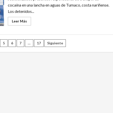
Rosario
cocaína en una lancha en aguas de Tumaco, costa nariñense.
Los detenidos...
Leer
Leer Más
más
acerca
de
A
la
cárcel
5
6
7
…
17
Siguiente
por
transportar
cerca
de
mil
kilos
de
coca
en
Tumaco