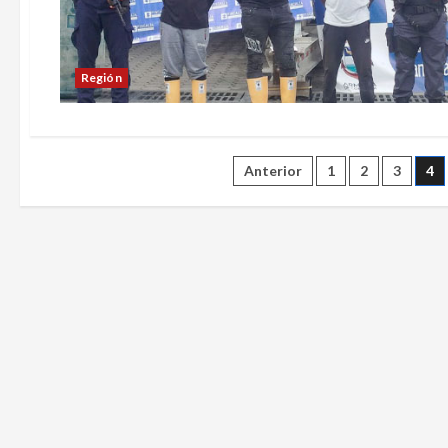
Región
Paginación
Anterior
1
2
3
4
de
entradas