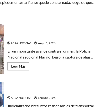
, piedemonte nariñense quedó consternada, luego de que...
Capturan a ‘Santi’ señalado de doble homicidio en El
Rosario
ABRA NOTICIAS
mayo 5, 2026
En un importante avance contra el crimen, la Policía
Nacional seccional Nariño, logró la captura de alias...
Leer
Leer Más
más
acerca
de
Capturan
a
A la cárcel por transportar cerca de mil kilos de coca en
‘Santi’
señalado
Tumaco
de
doble
ABRA NOTICIAS
abril 30, 2026
homicidio
en
Judicializados presuntos responsables de transportar
El