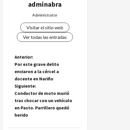
adminabra
Administrator
Visitar el sitio web
Ver todas las entradas
N
Anterior:
Por este grave delito
a
enviaron a la cércel a
docente en Nariño
v
Siguiente:
e
Conductor de moto murió
tras chocar con un vehículo
g
en Pasto. Parrillero quedó
herido
a