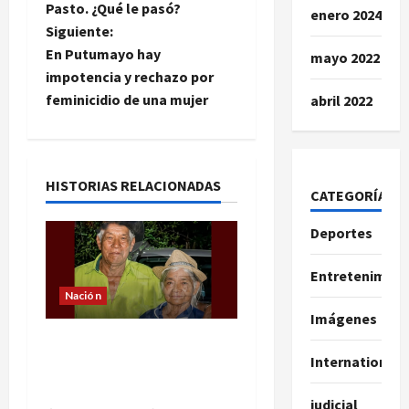
a
Pasto. ¿Qué le pasó?
enero 2024
Siguiente:
v
En Putumayo hay
mayo 2022
e
impotencia y rechazo por
feminicidio de una mujer
abril 2022
g
a
HISTORIAS RELACIONADAS
c
CATEGORÍAS
i
Deportes
ó
Entretenimien
Nación
n
Imágenes
Conmoción por el
d
International
homicidio de una pareja
e
de adultos mayores
judicial