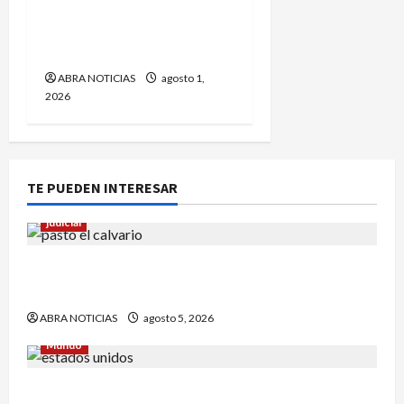
5 capturados por el caso
de María Camila. Exigen
pena máxima
ABRA NOTICIAS
agosto 1,
2026
TE PUEDEN INTERESAR
judicial
Un hombre fue baleado en plena calle en un
sector de Pasto
ABRA NOTICIAS
agosto 5, 2026
Mundo
Estrategia de padre de familia que utilizó para