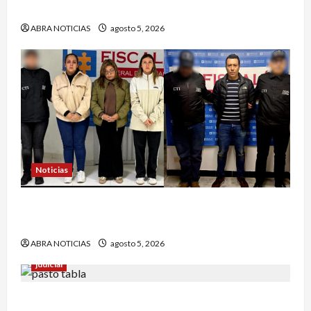
atrapar a presunto abusar de su hija
ABRA NOTICIAS
agosto 5, 2026
Noticias
4 capturados en caso Comfamiliar de Nariño
fueron acusados de estos graves delitos
ABRA NOTICIAS
agosto 5, 2026
judicial
En Pasto responsable de homicidio no pudo