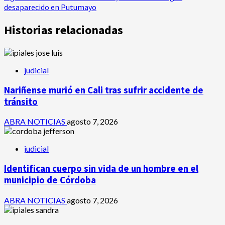
de
desaparecido en Putumayo
entradas
Historias relacionadas
judicial
Nariñense murió en Cali tras sufrir accidente de
tránsito
ABRA NOTICIAS
agosto 7, 2026
judicial
Identifican cuerpo sin vida de un hombre en el
municipio de Córdoba
ABRA NOTICIAS
agosto 7, 2026