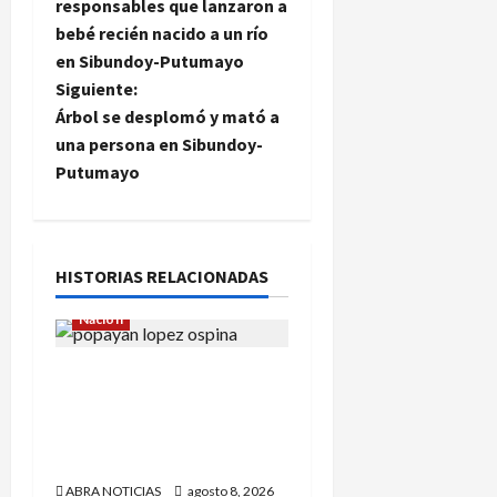
a
responsables que lanzaron a
bebé recién nacido a un río
v
en Sibundoy-Putumayo
e
Siguiente:
Árbol se desplomó y mató a
g
una persona en Sibundoy-
Putumayo
a
c
i
HISTORIAS RELACIONADAS
ó
Nación
n
Reclaman cadáver en
Medicina Legal que
d
falleció en el Inpec.
Exigen investigación
e
ABRA NOTICIAS
agosto 8, 2026