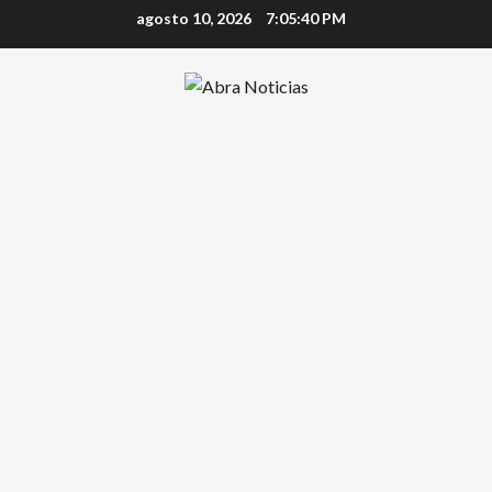
Saltar
agosto 10, 2026
7:05:40 PM
al
contenido