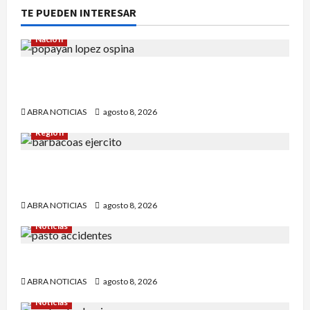
TE PUEDEN INTERESAR
Nación
Reclaman cadáver en Medicina Legal que
falleció en el Inpec. Exigen investigación
ABRA NOTICIAS
agosto 8, 2026
Región
Comunidad de Barbacoas desmiente versiones
del Ejército
ABRA NOTICIAS
agosto 8, 2026
Noticias
Esto dejó accidente en un sector de Pasto
ABRA NOTICIAS
agosto 8, 2026
Noticias